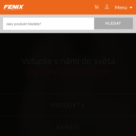
Menu
HLEDAT
Vstupte s námi do světa
digitální stomatologie
PRODUKTY
SERVIS