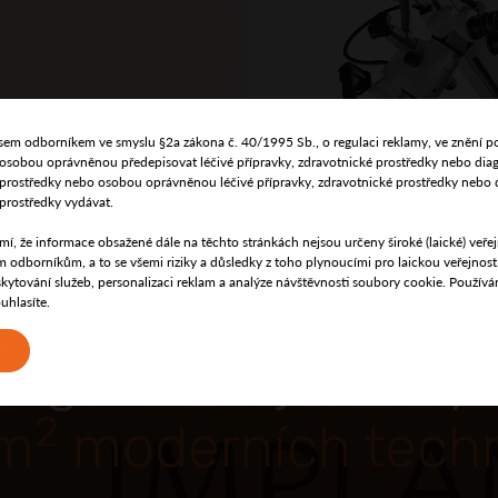
 jsem odborníkem ve smyslu §2a zákona č. 40/1995 Sb., o regulaci reklamy, ve znění p
i osobou oprávněnou předepisovat léčivé přípravky, zdravotnické prostředky nebo dia
 prostředky nebo osobou oprávněnou léčivé přípravky, zdravotnické prostředky nebo 
prostředky vydávat.
í, že informace obsažené dále na těchto stránkách nejsou určeny široké (laické) veřej
 odborníkům, a to se všemi riziky a důsledky z toho plynoucími pro laickou veřejnos
kytování služeb, personalizaci reklam a analýze návštěvnosti soubory cookie. Použív
uhlasíte.
i
ragodentu jsme vyst
2
 m
moderních techn