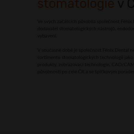
stomatologie
v Č
Ve svých začátcích působila společnost Fénix
dodavatel stomatologických nástrojů, endodo
vybavení.
V současné době je společnost Fénix Dental 
sortimentu stomatologických technologií jako j
produkty, zobrazovací technologie, CAD/CAM v
působností po celé ČR a se špičkovým porade