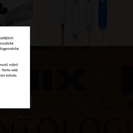
ozdějších
gnostické
diagnostické
nosti, nýbrž
t. Tento web
áním tohoto
avili
ologií