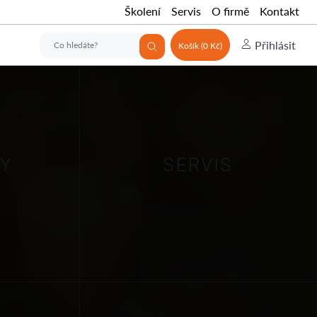
Školení
Servis
O firmě
Kontakt
Přihlásit
Košík (0 Kč)
TY
SERVIS