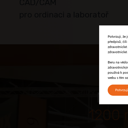
CAD/CAM
pro ordinaci a laboratoř
Potvrzuji, že
předpisů, čil
zdravotnické
zdravotnické 
Beru na vědom
zdravotnickým
používá k pos
webu s tím so
Potvrzuj
Na P
1200