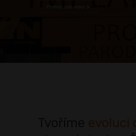
Přehrát celé video
Tvoříme
evoluci 