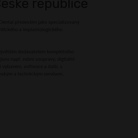
eské republice
 Dental především jako specializovaný
ntického a implantologického
největším dodavatelem kompletního
sou např. zubní soupravy, digitální
ybavení, software a další, s
nským a technickým servisem.