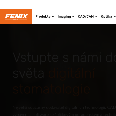
Produkty
Imaging
CAD/CAM
Optika
Vstupte s námi d
světa
digitální
stomatologie
Největší současný dodavatel digitálních technologií, C
vybavení a software se špičkovým poradenským a techn