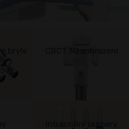
é brýle
CBCT 3D zobrazení
py
Intraorální skenery