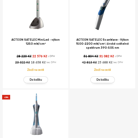
ACTEON SATELEC MiniLed - výkon
ACTEON SATELEC ScanWave - Výkon
1250 mW/cm²
1500-2200 mW/cm², široké světelné
spektrum 390-505 nm
28 220 Kč
22 576 Kč
51 804 Kč
31 082 Kč
s DPH
s DPH
23 322 Kč
18 658 Kč
42 813 Kč
25 688 Kč
bez DPH
bez DPH
Zboží na cestě
Zboží na cestě
-28%