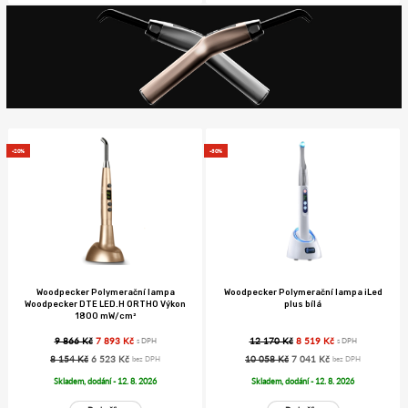
-20%
-30%
Woodpecker Polymerační lampa
Woodpecker Polymerační lampa iLed
Woodpecker DTE LED.H ORTHO Výkon
plus bílá
1800 mW/cm²
9 866 Kč
7 893 Kč
12 170 Kč
8 519 Kč
s DPH
s DPH
8 154 Kč
6 523 Kč
10 058 Kč
7 041 Kč
bez DPH
bez DPH
Skladem, dodání - 12. 8. 2026
Skladem, dodání - 12. 8. 2026