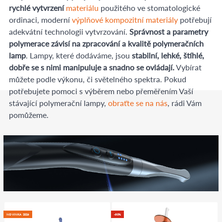
rychlé vytvrzení
materiálu
použitého ve stomatologické
ordinaci, moderní
výplňové kompozitní materiály
potřebují
adekvátní technologii vytvrzování.
Správnost a parametry
polymerace závisí na zpracování a kvalitě polymeračních
lamp
. Lampy, které dodáváme, jsou
stabilní, lehké, štíhlé,
dobře se s nimi manipuluje a snadno se ovládají.
Vybírat
můžete podle výkonu, či světelného spektra. Pokud
potřebujete pomoci s výběrem nebo přeměřením Vaší
stávající polymerační lampy,
obraťte se na nás
, rádi Vám
pomůžeme.
NOVINKA 2026
-30%