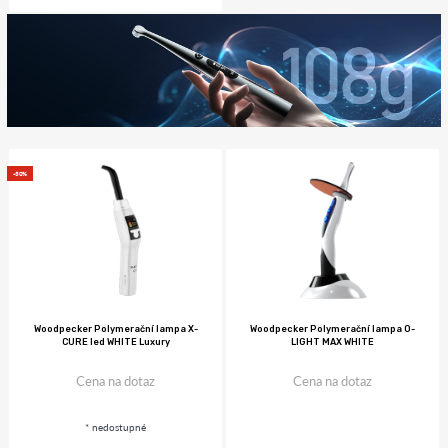
-30%
Woodpecker Polymerační lampa X-
Woodpecker Polymerační lampa O-
CURE led WHITE Luxury
LIGHT MAX WHITE
Cena na dotaz
Cena na dotaz
* nedostupné