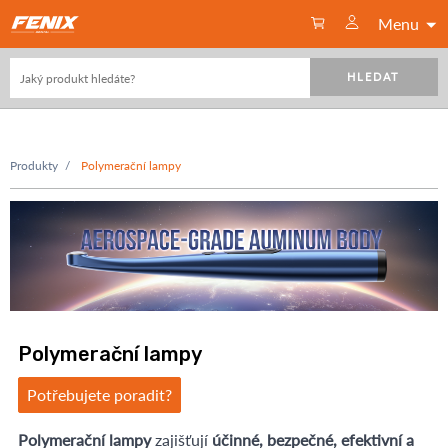
Menu
HLEDAT
Produkty
Polymerační lampy
Polymerační lampy
Potřebujete poradit?
Polymerační lampy
zajišťují
účinné, bezpečné, efektivní a