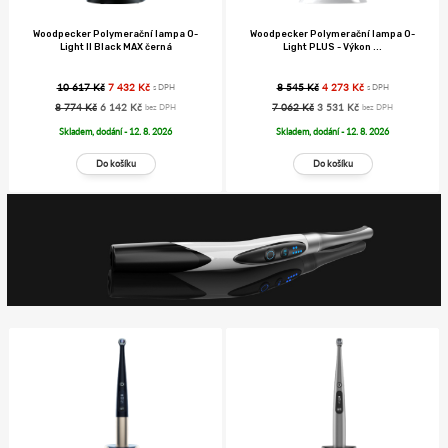
Woodpecker Polymerační lampa O-
Woodpecker Polymerační lampa O-
Light II Black MAX černá
Light PLUS - Výkon ...
10 617 Kč
7 432 Kč
8 545 Kč
4 273 Kč
s DPH
s DPH
8 774 Kč
6 142 Kč
7 062 Kč
3 531 Kč
bez DPH
bez DPH
Skladem, dodání - 12. 8. 2026
Skladem, dodání - 12. 8. 2026