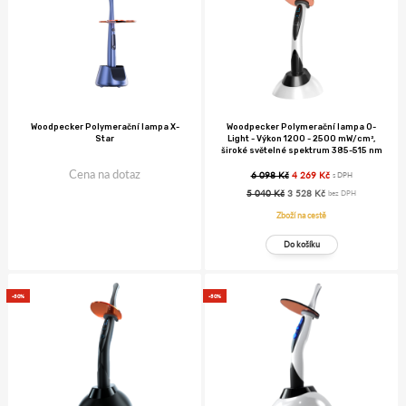
Woodpecker Polymerační lampa X-
Woodpecker Polymerační lampa O-
Star
Light - Výkon 1200 - 2500 mW/cm²,
široké světelné spektrum 385-515 nm
Cena na dotaz
6 098 Kč
4 269 Kč
s DPH
5 040 Kč
3 528 Kč
bez DPH
Zboží na cestě
-30%
-50%