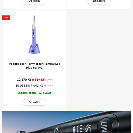
-30%
Woodpecker Polymerační lampa iLed
plus fialová
12 170 Kč
8 519 Kč
s DPH
10 058 Kč
7 041 Kč
bez DPH
Skladem, dodání - 12. 8. 2026