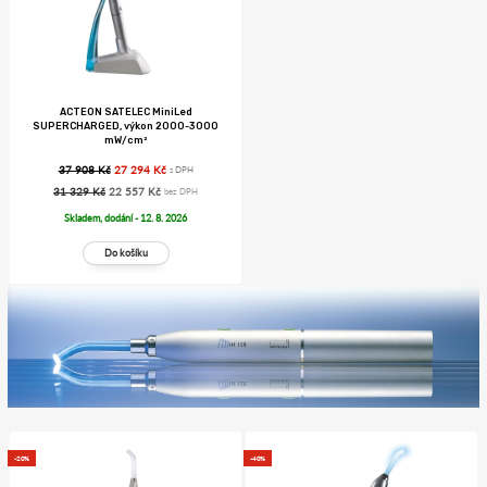
ACTEON SATELEC MiniLed
SUPERCHARGED, výkon 2000-3000
mW/cm²
37 908 Kč
27 294 Kč
s DPH
31 329 Kč
22 557 Kč
bez DPH
Skladem, dodání - 12. 8. 2026
-20%
-40%