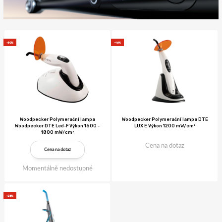
-30%
-46%
Woodpecker Polymerační lampa
Woodpecker Polymerační lampa DTE
Woodpecker DTE Led-F Výkon 1600 -
LUX E Výkon 1200 mW/cm²
1800 mW/cm²
Cena na dotaz
Cena na dotaz
Momentálně nedostupné
-28%