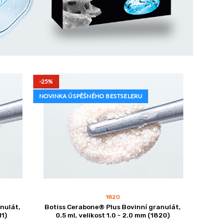
-25%
NOVINKA ÚSPĚŠNÉHO BESTSELERU
1820
nulát,
Botiss Cerabone® Plus Bovinní granulát,
11)
0.5 ml, velikost 1.0 - 2.0 mm (1820)