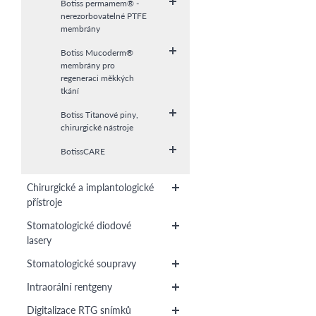
Botiss permamem® -
nerezorbovatelné PTFE
membrány
Botiss Mucoderm®
membrány pro
regeneraci měkkých
tkání
Botiss Titanové piny,
chirurgické nástroje
BotissCARE
Chirurgické a implantologické
přístroje
Stomatologické diodové
lasery
Stomatologické soupravy
Intraorální rentgeny
Digitalizace RTG snímků