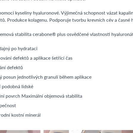
pomocí kyseliny hyaluronové. Výjimečná schopnost vázat kapaliny
astů. Produkce kolagenu. Podporuje tvorbu krevních cév a časné 
emová stabilita cerabone® plus osvědčené vlastnosti hyaluron
dajný po hydrataci
ňování defektů a aplikace šetřící čas
ání defektů
 posun jednotlivých granulí během aplikace
í podobná lidské
lní povrch Maximální objemová stabilita
zpečnost
rodní kostní minerál