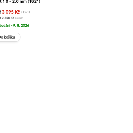
st 1.0 - 2.0 mm (1821)
č
3 095 Kč
s DPH
č
2 558 Kč
bez DPH
dodání - 9. 8. 2026