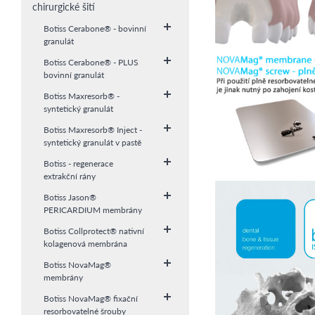
chirurgické šití
Botiss Cerabone® - bovinní
granulát
Botiss Cerabone® - PLUS
bovinní granulát
Botiss Maxresorb® -
syntetický granulát
Botiss Maxresorb® Inject -
syntetický granulát v pastě
Botiss - regenerace
extrakční rány
Botiss Jason®
PERICARDIUM membrány
Botiss Collprotect® nativní
kolagenová membrána
Botiss NovaMag®
membrány
Botiss NovaMag® fixační
resorbovatelné šrouby