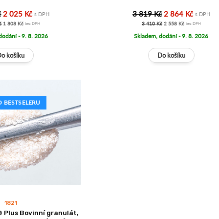
č
2 025 Kč
3 819 Kč
2 864 Kč
s DPH
s DPH
č
1 808 Kč
3 410 Kč
2 558 Kč
bez DPH
bez DPH
dodání - 9. 8. 2026
Skladem, dodání - 9. 8. 2026
 BESTSELERU
1821
 Plus Bovinní granulát,