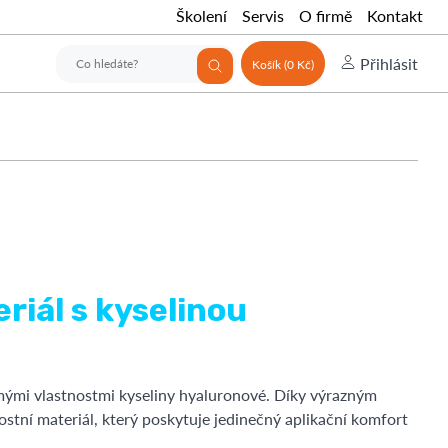
Školení
Servis
O firmě
Kontakt
Přihlásit
Košík (0 Kč)
riál s kyselinou
ými vlastnostmi kyseliny hyaluronové. Díky výrazným
stní materiál, který poskytuje jedinečný aplikační komfort