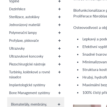
Výplně
Dezinfekce
Biofunkcionalizace 
Proliferace fibrobl
Sterilizace, autoklávy
Jednorázový materiál
Osteovodivost a obj
Polymerační lampy
Lepkavý a pod
Profylaxe, pískovače
Efektivní vypl
Ultrazvuky
Snadné tvarov
Ultrazvukové koncovky
Minimalizovaný
Piezochirurgické nástroje
Struktura kost
Turbínky, kolénkové a rovné
Hrubý, hydrofi
násadce
Maximální be
Implantologické systémy
100% čistý pří
Bone Management systémy
Biomateriály, membrány,