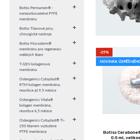
Botiss Permamen® -
nerezorbovatelné PTFE
membrány
Botiss Titanové piny,
chirurgické nástroje
Botiss Mucoderm®
membrány pro regeneraci
-25%
měkkých tkání
NOVINKA ÚSPĚŠNÉHO
T-GEN kolagenová
membrána
Osteogenics Cytoplast®
RTM kolagen membrána,
resorbce až 9,5 měsíce
Osteogenics Vitala®
kolagen membrána,
resorbce 6,5 měsíce
Osteogenics Cytoplast® Ti-
250 titanem vyztužená
PTFE membrána
Botiss Cerabone®
0.5 ml, veliko