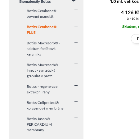
1.0 ml, veliko
Biomateriály Botiss
Botiss Cerabone® -
4 126 K
bovinní granulát
3 410 K
Skladem, 
Botiss Cerabone® -
PLUS
Botiss Maxresorb® -
kalcium fosfátová
keramika
Botiss Maxresorb®
Inject - syntetický
granulát v pastě
Botiss - regenerace
extrakční rány
Botiss Collprotect®
kolagenové membrány
Botiss Jason®
PERICARDIUM
membrány