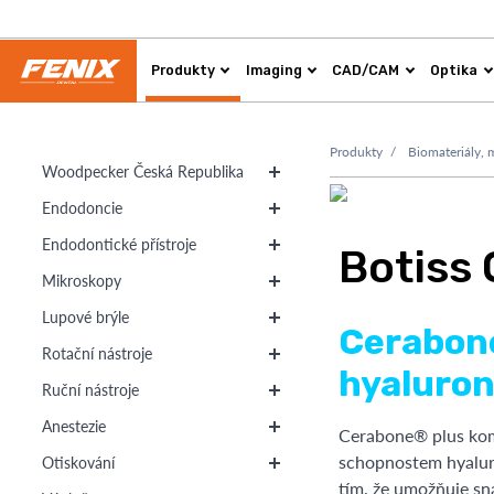
Produkty
Imaging
CAD/CAM
Optika
Produkty
Biomateriály, 
Woodpecker Česká Republika
Endodoncie
Endodontické přístroje
Botiss
Mikroskopy
Lupové brýle
Cerabone
Rotační nástroje
hyaluron
Ruční nástroje
Anestezie
Cerabone® plus komb
schopnostem hyaluro
Otiskování
tím, že umožňuje sna