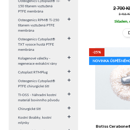
Osteogenics Cytoplast® Ti-
150 titanem vyztužená
2 700 K
PTFE membrána
2 411 K
Osteogenics RPM® Ti-250
Skladem, 
titanem vyztužená PTFE
membrána
Osteogenics Cytoplast®
TXT vysoce hustá PTFE
membrána
-25%
Kolagenové válečky -
NOVINKA ÚSPĚŠNÉHO
regenerace extrakční rány
Cytoplast RTMPlug
Osteogenics Cytoplast®
PTFE chirurgické šití
TI-OSS - Náhradní kostní
materiál bovinního původu
Chirurgické šití
Kostní škrabky, kostní
mlýnky
Botiss Cerabone®