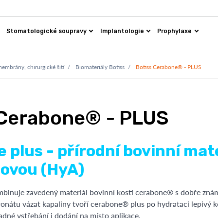
Stomatologické soupravy
Implantologie
Prophylaxe
membrány, chirurgické šití
Biomateriály Botiss
Botiss Cerabone® - PLUS
 Cerabone® - PLUS
 plus - přírodní bovinní mate
ovou (HyA)
inuje zavedený materiál bovinní kosti cerabone® s dobře znám
nátu vázat kapaliny tvoří cerabone® plus po hydrataci lepivý ko
dné vstřebání i dodání na místo aplikace.