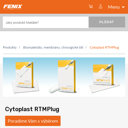
Menu
HLEDAT
Produkty
Biomateriály, membrány, chirurgické šití
Cytoplast RTMPlug
Cytoplast RTMPlug
Poradíme Vám s výběrem