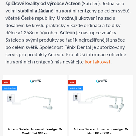
špičkové kvality od výrobce Acteon
(Satelec). Jedná se o
velmi
stabilní a žádané
intraorální rentgeny po celém světě,
včetně České republiky. Umožňují ukotvení na zeď s
dosahem ke křeslu prakticky v každé ordinaci a to díky
délce až 258cm. Výrobce
Acteon
je nástupce značky
Satelec a svými produkty se řadí k nejrozšířenější značce
po celém světě. Společnost Fénix Dental je autorizovaný
servis pro produkty Acteon. Pro bližší informace ohledně
intraorálních rentgenů nás neváhejte
kontaktovat
.
-40%
-40%
SUPER CENA
SUPER CENA
Acteon Satelec Intraorální rentgen X-
Acteon Satelec Intraorální rentgen X-
Mind DC až 188 cm
Mind DC až 228 cm