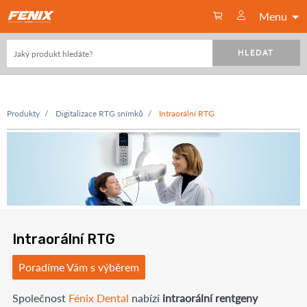
Menu
HLEDAT
Produkty
Digitalizace RTG snímků
Intraorální RTG
Intraorální RTG
Poradíme Vám s výběrem
Společnost
Fénix Dental
nabízí
intraorální rentgeny