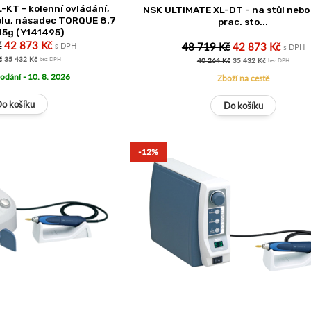
-KT - kolenní ovládání,
NSK ULTIMATE XL-DT - na stůl nebo
olu, násadec TORQUE 8.7
prac. sto...
15g (Y141495)
č
42 873 Kč
48 719 Kč
42 873 Kč
s DPH
s DPH
č
35 432 Kč
40 264 Kč
35 432 Kč
bez DPH
bez DPH
odání - 10. 8. 2026
Zboží na cestě
-12%