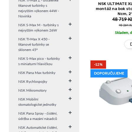
NSK Ti-Max Z - ultralehké
NSK ULTIMATE XL
titanové turbínky s
montáž na bok st
nejvyšším výkonem 44W -
Ncm, 2
Novinka
48 719 K
NSK S-Max M - turbínky s
40 264 K
nejvyšším výkonem 26W
Skladem, d
NSK TI-Max X 450 -
titanové turbínky se
sklonem 45°
NSK S-Max pico - turbínky
s miniaturní hlavičkou
-12%
NSK Pana Max turbínky
DOPORUČUJEME
NSK Rychlospojky
NSK Mikromotory
NSK Mobilní
stomatologické jednotky
NSK Pana Spray - čistění,
údržba a mazání násadců
NSK Automatické čistění,