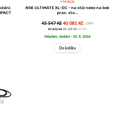
Y141505
ádání,
NSK ULTIMATE XL-DC - na stůl nebo na bok
OMPACT
prac. sto...
45 547 Kč
40 081 Kč
s DPH
37 642 Kč
33 125 Kč
bez DPH
Skladem, dodání - 10. 8. 2026