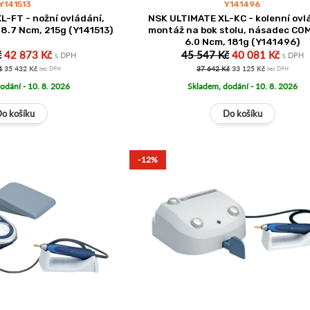
Y141513
Y141496
L-FT - nožní ovládání,
NSK ULTIMATE XL-KC - kolenní ovl
.7 Ncm, 215g (Y141513)
montáž na bok stolu, násadec C
6.0 Ncm, 181g (Y141496)
č
42 873 Kč
45 547 Kč
40 081 Kč
s DPH
s DPH
č
35 432 Kč
37 642 Kč
33 125 Kč
bez DPH
bez DPH
odání - 10. 8. 2026
Skladem, dodání - 10. 8. 2026
-12%