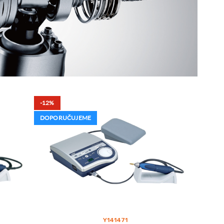
-12%
DOPORUČUJEME
Y141471