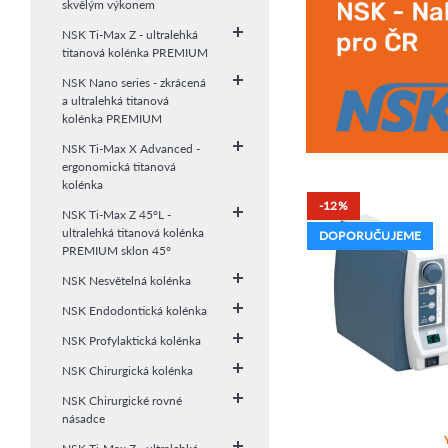
skvělým výkonem
NSK Ti-Max Z - ultralehká
titanová kolénka PREMIUM
NSK Nano series - zkrácená
a ultralehká titanová
kolénka PREMIUM
NSK Ti-Max X Advanced -
ergonomická titanová
kolénka
-12%
NSK Ti-Max Z 45°L -
ultralehká titanová kolénka
DOPORUČUJEME
PREMIUM sklon 45°
NSK Nesvětelná kolénka
NSK Endodontická kolénka
NSK Profylaktická kolénka
NSK Chirurgická kolénka
NSK Chirurgické rovné
násadce