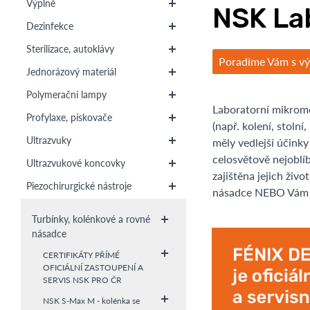
Výplně
NSK La
Dezinfekce
Sterilizace, autoklávy
Poradíme Vám s v
Jednorázový materiál
Polymerační lampy
Laboratorní mikrom
Profylaxe, pískovače
(např. kolení, stolní
Ultrazvuky
měly vedlejší účinky
celosvětově nejoblí
Ultrazvukové koncovky
zajištěna jejich živo
Piezochirurgické nástroje
násadce NEBO Vám p
Turbínky, kolénkové a rovné
násadce
CERTIFIKÁTY PŘÍMÉ
OFICIÁLNÍ ZASTOUPENÍ A
SERVIS NSK PRO ČR
NSK S-Max M - kolénka se