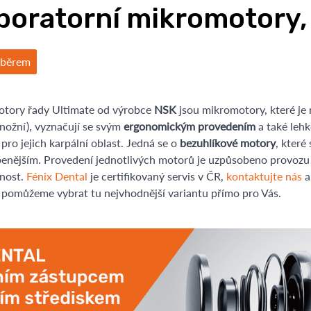
boratorní mikromotory,
ýběrem
otory řady Ultimate od výrobce
NSK
jsou mikromotory, které je 
, nožní), vyznačují se svým
ergonomickým provedením
a také lehk
 pro jejich karpální oblast. Jedná se o
bezuhlíkové motory
, které
benějším. Provedení jednotlivých motorů je uzpůsobeno provozu v 
tnost.
Fénix Dental
je certifikovaný servis v ČR,
kontaktujte nás
a
omůžeme vybrat tu nejvhodnější variantu přímo pro Vás.