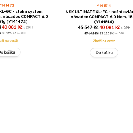
Y141472
Y141514
L-GC - stolní systém,
NSK ULTIMATE XL-FC - nožní ovlá
m, násadec COMPACT 6.0
násadec COMPACT 6.0 Ncm, 18
81g (Y141472)
(Y141514)
č
40 081 Kč
45 547 Kč
40 081 Kč
s DPH
s DPH
č
33 125 Kč
37 642 Kč
33 125 Kč
bez DPH
bez DPH
oží na cestě
Zboží na cestě