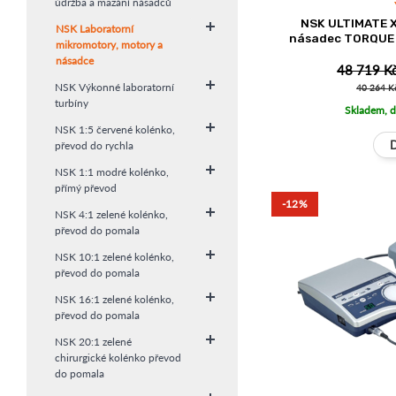
údržba a mazání násadců
NSK ULTIMATE X
NSK Laboratorní
násadec TORQUE 8
mikromotory, motory a
násadce
48 719 K
NSK Výkonné laboratorní
40 264 K
turbíny
Skladem, d
NSK 1:5 červené kolénko,
převod do rychla
NSK 1:1 modré kolénko,
přímý převod
-12%
NSK 4:1 zelené kolénko,
převod do pomala
NSK 10:1 zelené kolénko,
převod do pomala
NSK 16:1 zelené kolénko,
převod do pomala
NSK 20:1 zelené
chirurgické kolénko převod
do pomala