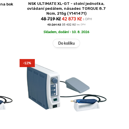
NSK ULTIMATE XL-GT - stolní jednotka,
 na bok
ovládaní pedálem, násadec TORQUE 8.7
Ncm, 215g (Y141471)
48 719 Kč
42 873 Kč
s DPH
40 264 Kč
35 432 Kč
bez DPH
Skladem, dodání - 10. 8. 2026
-12%