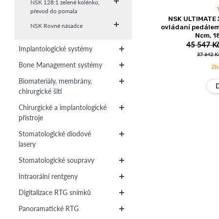
NSK 128:1 zelené kolénko,
převod do pomala
NSK ULTIMATE X
NSK Rovné násadce
ovládaní pedále
Ncm, 1
45 547 K
Implantologické systémy
37 642 K
Bone Management systémy
Zb
Biomateriály, membrány,
chirurgické šití
Chirurgické a implantologické
přístroje
Stomatologické diodové
lasery
Stomatologické soupravy
Intraorální rentgeny
Digitalizace RTG snímků
Panoramatické RTG