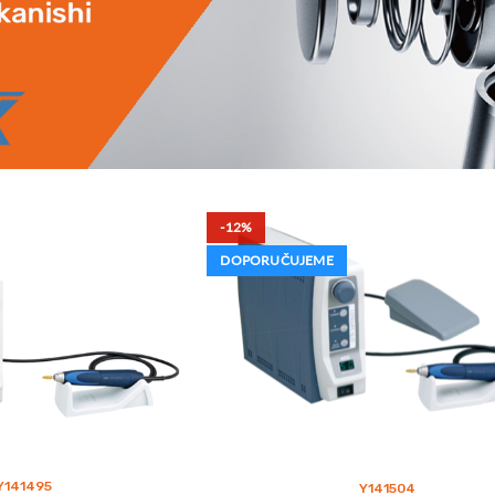
-12%
DOPORUČUJEME
Y141495
Y141504