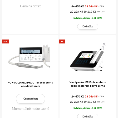
Cena na dotaz
24 470 Kč
23 246 Kč
s DPH
20 223 Kč
19 212 Kč
bez DPH
Skladem, dodání - 9. 8. 2026
-10%
-5%
Woodpecker ER Endo motor s
VDW GOLD RECIPROC - endo motor s
apexlokátorem barva černá
apexlokátorem
24 470 Kč
23 246 Kč
s DPH
Cena na dotaz
20 223 Kč
19 212 Kč
bez DPH
Momentálně nedostupné
Skladem, dodání - 9. 8. 2026