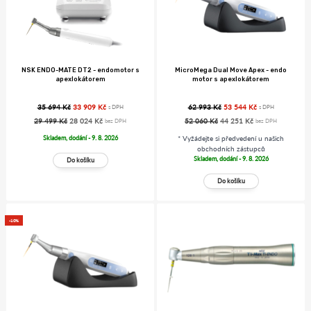
NSK ENDO-MATE DT2 - endomotor s
MicroMega Dual Move Apex - endo
apexlokátorem
motor s apexlokátorem
35 694 Kč
33 909 Kč
62 993 Kč
53 544 Kč
s DPH
s DPH
29 499 Kč
28 024 Kč
52 060 Kč
44 251 Kč
bez DPH
bez DPH
Skladem, dodání - 9. 8. 2026
* Vyžádejte si předvedení u našich
obchodních zástupců
Skladem, dodání - 9. 8. 2026
-10%