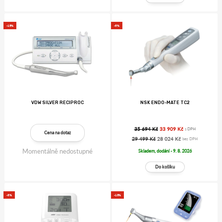
-15%
-5%
VDW SILVER RECIPROC
NSK ENDO-MATE TC2
35 694 Kč
33 909 Kč
s DPH
Cena na dotaz
29 499 Kč
28 024 Kč
bez DPH
Momentálně nedostupné
Skladem, dodání - 9. 8. 2026
-5%
-15%