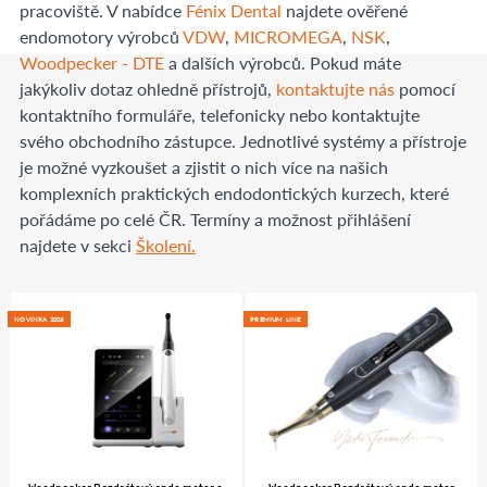
pracoviště. V nabídce
Fénix Dental
najdete ověřené
endomotory výrobců
VDW
,
MICROMEGA
,
NSK
,
Woodpecker - DTE
a dalších výrobců. Pokud máte
jakýkoliv dotaz ohledně přístrojů,
kontaktujte nás
pomocí
kontaktního formuláře, telefonicky nebo kontaktujte
svého obchodního zástupce. Jednotlivé systémy a přístroje
je možné vyzkoušet a zjistit o nich více na našich
komplexních praktických endodontických kurzech, které
pořádáme po celé ČR. Termíny a možnost přihlášení
najdete v sekci
Školení.
NOVINKA 2026
PREMIUM LINE