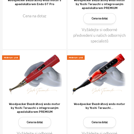
Woodpecker Bezdrátový endo motor s
Woodpecker Bezdrátový endo motor
apexlokátorem Endo GT Pro
by Yoshi Terauchi s integrovaným
apexlokátorem PREMIUM
Cena na dotaz
Cena na dotaz
Vyžádejte si odborné
předvedení u našich odborných
specialistů
PREMIUM LINE
PREMIUM LINE
Woodpecker Bezdrátový endo motor
Woodpecker Bezdrátový endo motor
by Yoshi Terauchi s integrovaným
by Yoshi Terauchi...
apexlokátorem PREMIUM
Cena na dotaz
Cena na dotaz
Vyžádejte si odborné
Vyžádejte si odborné