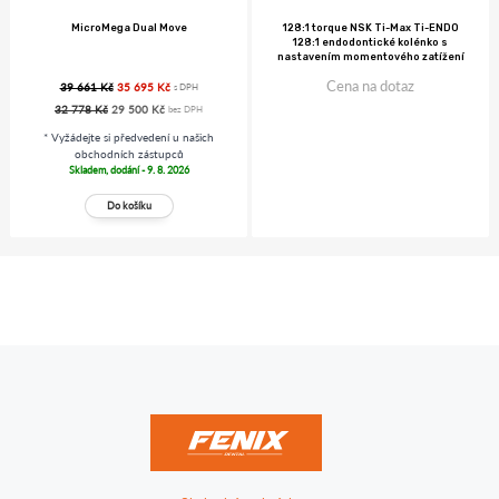
MicroMega Dual Move
128:1 torque NSK Ti-Max Ti-ENDO
128:1 endodontické kolénko s
nastavením momentového zatížení
Cena na dotaz
39 661 Kč
35 695 Kč
s DPH
32 778 Kč
29 500 Kč
bez DPH
* Vyžádejte si předvedení u našich
obchodních zástupců
Skladem, dodání - 9. 8. 2026