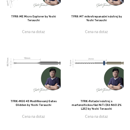
TFRK-ME Micro Explorer by Yoshi
TFRK-MT mikrotrepanační nástroj by
Terauchi
Yoshi Terauchi
Cena na dotaz
Cena na dotaz
TFRK-MGG #3 Modifikovaný Gates
TFRK-Rotační nástroj s
Glidden by Yoshi Terauchi
martenzitickou fází NiTi (K6 N60 2%
L25) by Yoshi Terauchi
Cena na dotaz
Cena na dotaz