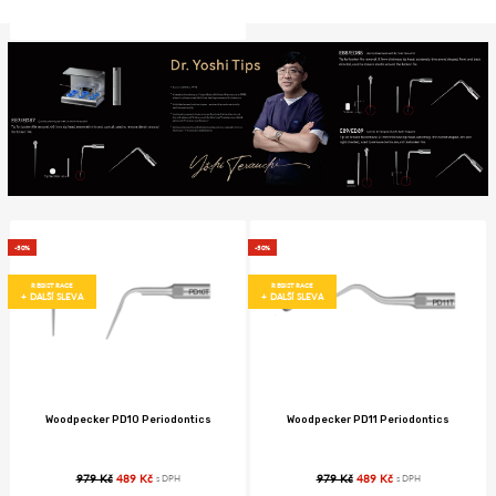
-50%
-50%
REGISTRACE
REGISTRACE
+ DALŠÍ SLEVA
+ DALŠÍ SLEVA
Woodpecker PD10 Periodontics
Woodpecker PD11 Periodontics
979 Kč
489 Kč
979 Kč
489 Kč
s DPH
s DPH