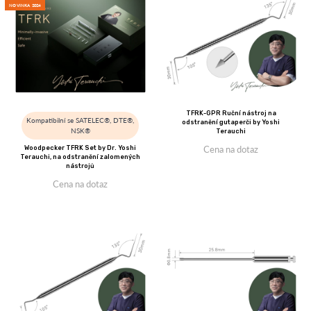
NOVINKA 2024
TFRK-GPR Ruční nástroj na
Kompatibilní se SATELEC®, DTE®,
odstranění gutaperči by Yoshi
NSK®
Terauchi
Cena na dotaz
Woodpecker TFRK Set by Dr. Yoshi
Terauchi, na odstranění zalomených
nástrojů
Cena na dotaz