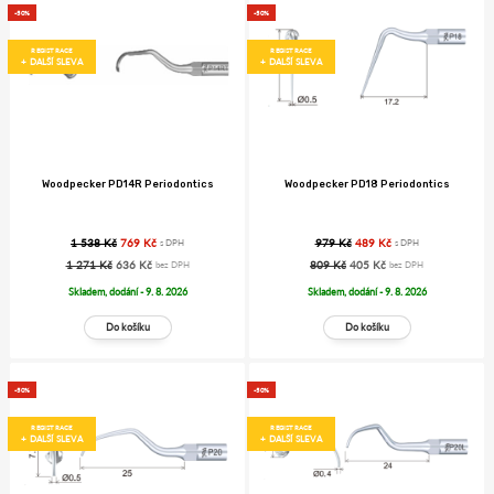
-50%
-50%
REGISTRACE
REGISTRACE
+ DALŠÍ SLEVA
+ DALŠÍ SLEVA
Woodpecker PD14R Periodontics
Woodpecker PD18 Periodontics
1 538 Kč
769 Kč
979 Kč
489 Kč
s DPH
s DPH
1 271 Kč
636 Kč
809 Kč
405 Kč
bez DPH
bez DPH
Skladem, dodání - 9. 8. 2026
Skladem, dodání - 9. 8. 2026
-50%
-50%
REGISTRACE
REGISTRACE
+ DALŠÍ SLEVA
+ DALŠÍ SLEVA