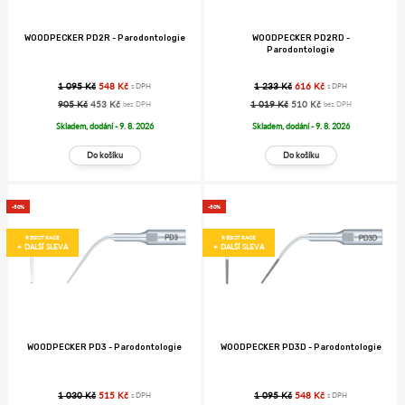
WOODPECKER PD2R - Parodontologie
WOODPECKER PD2RD -
Parodontologie
1 095 Kč
548 Kč
1 233 Kč
616 Kč
s DPH
s DPH
905 Kč
453 Kč
1 019 Kč
510 Kč
bez DPH
bez DPH
Skladem, dodání - 9. 8. 2026
Skladem, dodání - 9. 8. 2026
-50%
-50%
REGISTRACE
REGISTRACE
+ DALŠÍ SLEVA
+ DALŠÍ SLEVA
WOODPECKER PD3 - Parodontologie
WOODPECKER PD3D - Parodontologie
1 030 Kč
515 Kč
1 095 Kč
548 Kč
s DPH
s DPH