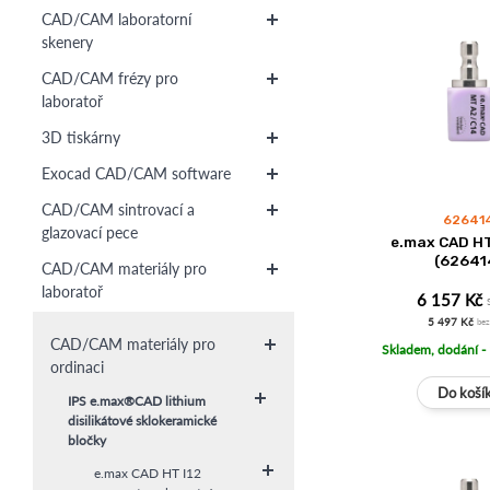
CAD/CAM laboratorní
skenery
CAD/CAM frézy pro
laboratoř
3D tiskárny
Exocad CAD/CAM software
CAD/CAM sintrovací a
62641
glazovací pece
e.max CAD HT
(62641
CAD/CAM materiály pro
laboratoř
6 157 Kč
5 497 Kč
be
CAD/CAM materiály pro
Skladem, dodání -
ordinaci
IPS e.max®CAD lithium
disilikátové sklokeramické
bločky
e.max CAD HT I12