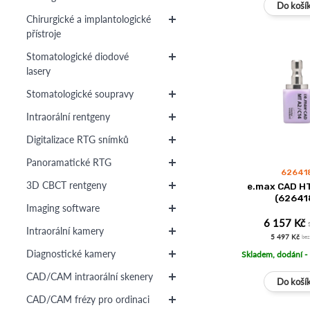
Chirurgické a implantologické
přístroje
Stomatologické diodové
lasery
Stomatologické soupravy
Intraorální rentgeny
Digitalizace RTG snímků
Panoramatické RTG
62641
3D CBCT rentgeny
e.max CAD HT
(62641
Imaging software
6 157 Kč
Intraorální kamery
5 497 Kč
be
Diagnostické kamery
Skladem, dodání -
CAD/CAM intraorální skenery
CAD/CAM frézy pro ordinaci