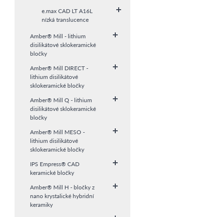
e.max CAD LT A16L
nízká translucence
Amber® Mill - lithium
disilikátové sklokeramické
bločky
Amber® Mill DIRECT -
lithium disilikátové
sklokeramické bločky
Amber® Mill Q - lithium
disilikátové sklokeramické
bločky
Amber® Mill MESO -
lithium disilikátové
sklokeramické bločky
IPS Empress® CAD
keramické bločky
Amber® Mill H - bločky z
nano krystalické hybridní
keramiky