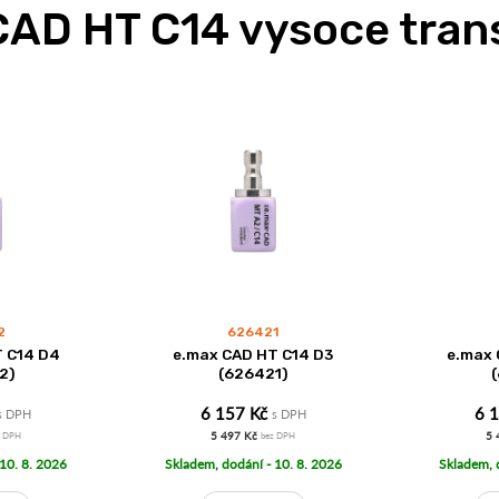
CAD HT C14 vysoce tran
2
626421
T C14 D4
e.max CAD HT C14 D3
e.max 
2)
(626421)
6 157 Kč
6 
s DPH
s DPH
5 497 Kč
5 
z DPH
bez DPH
 10. 8. 2026
Skladem, dodání - 10. 8. 2026
Skladem, 