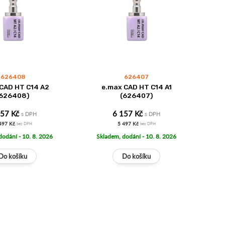
626408
626407
CAD HT C14 A2
e.max CAD HT C14 A1
(626408)
(626407)
157 Kč
6 157 Kč
s DPH
s DPH
497 Kč
5 497 Kč
bez DPH
bez DPH
dodání - 10. 8. 2026
Skladem, dodání - 10. 8. 2026