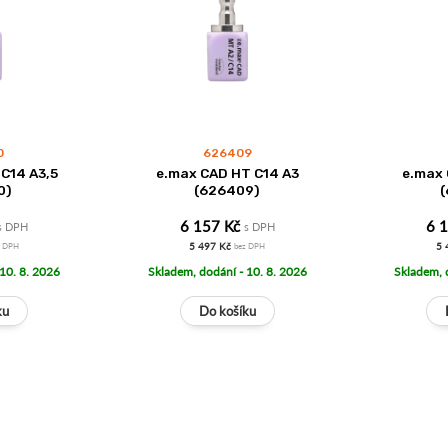
0
626409
C14 A3,5
e.max CAD HT C14 A3
e.max 
0)
(626409)
6 157 Kč
6 
s DPH
s DPH
5 497 Kč
5 
z DPH
bez DPH
 10. 8. 2026
Skladem, dodání - 10. 8. 2026
Skladem, 