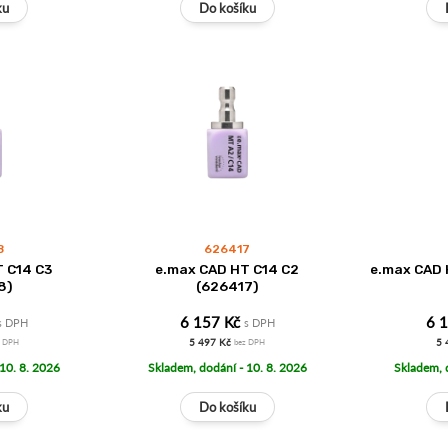
8
626417
 C14 C3
e.max CAD HT C14 C2
e.max CAD 
8)
(626417)
6 157 Kč
6 
s DPH
s DPH
5 497 Kč
5 
z DPH
bez DPH
 10. 8. 2026
Skladem, dodání - 10. 8. 2026
Skladem, 