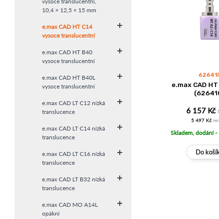
vysoce translucentní,
10,4 × 12,5 × 15 mm
e.max CAD HT C14
vysoce translucentní
e.max CAD HT B40
vysoce translucentní
62641
e.max CAD HT B40L
e.max CAD HT 
vysoce translucentní
(62641
e.max CAD LT C12 nízká
6 157 Kč
translucence
5 497 Kč
be
e.max CAD LT C14 nízká
Skladem, dodání -
translucence
e.max CAD LT C16 nízká
translucence
e.max CAD LT B32 nízká
translucence
e.max CAD MO A14L
opákní