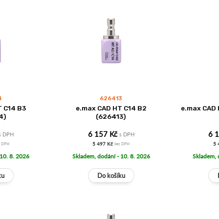
4
626413
 C14 B3
e.max CAD HT C14 B2
e.max CAD 
4)
(626413)
6 157 Kč
6 
s DPH
s DPH
5 497 Kč
5 
z DPH
bez DPH
 10. 8. 2026
Skladem, dodání - 10. 8. 2026
Skladem, 