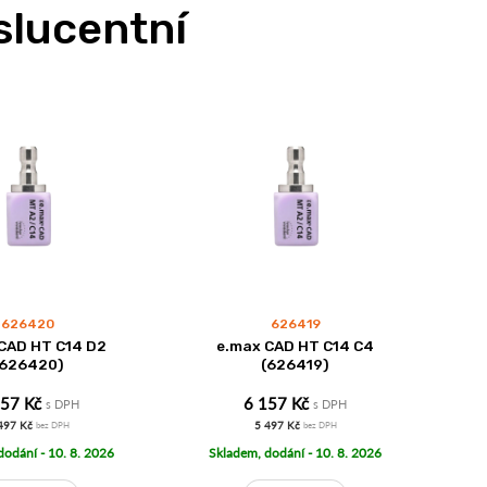
slucentní
626420
626419
CAD HT C14 D2
e.max CAD HT C14 C4
(626420)
(626419)
157 Kč
6 157 Kč
s DPH
s DPH
497 Kč
5 497 Kč
bez DPH
bez DPH
dodání - 10. 8. 2026
Skladem, dodání - 10. 8. 2026