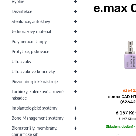
Výplně
e.max 
Dezinfekce
Sterilizace, autoklávy
Jednorázový materiál
Polymerační lampy
Profylaxe, pískovače
Ultrazvuky
Ultrazvukové koncovky
Piezochirurgické nástroje
62642
Turbínky, kolénkové a rovné
e.max CAD H
násadce
(62642
Implantologické systémy
6 157 Kč
Bone Management systémy
5 497 Kč
be
Skladem, dodání -
Biomateriály, membrány,
chirurgické šití