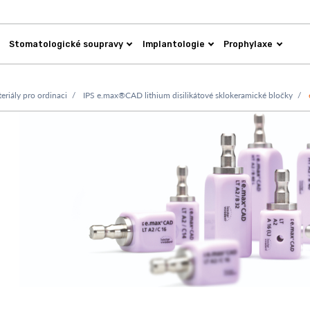
Stomatologické soupravy
Implantologie
Prophylaxe
iály pro ordinaci
IPS e.max®CAD lithium disilikátové sklokeramické bločky