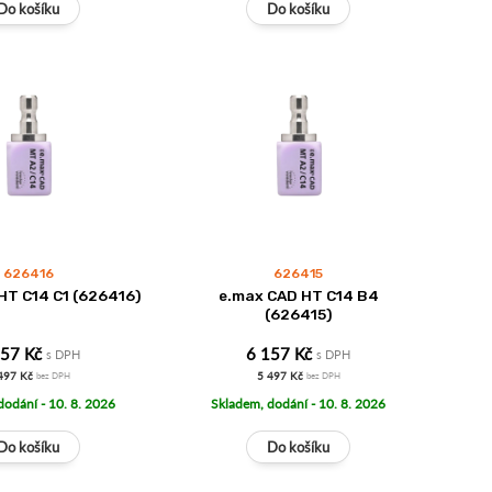
626416
626415
HT C14 C1 (626416)
e.max CAD HT C14 B4
(626415)
157 Kč
6 157 Kč
s DPH
s DPH
497 Kč
5 497 Kč
bez DPH
bez DPH
dodání - 10. 8. 2026
Skladem, dodání - 10. 8. 2026