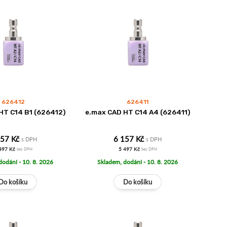
626412
626411
HT C14 B1 (626412)
e.max CAD HT C14 A4 (626411)
157 Kč
6 157 Kč
s DPH
s DPH
497 Kč
5 497 Kč
bez DPH
bez DPH
dodání - 10. 8. 2026
Skladem, dodání - 10. 8. 2026