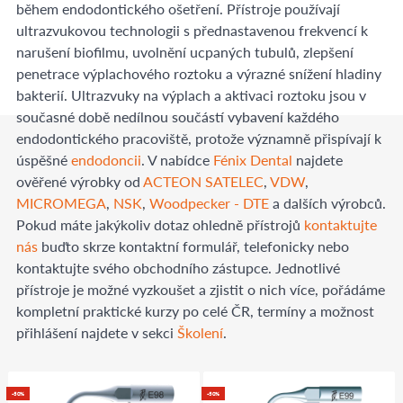
během endodontického ošetření. Přístroje používají
ultrazvukovou technologii s přednastavenou frekvencí k
narušení biofilmu, uvolnění ucpaných tubulů, zlepšení
penetrace výplachového roztoku a výrazné snížení hladiny
bakterií. Ultrazvuky na výplach a aktivaci roztoku jsou v
současné době nedílnou součástí vybavení každého
endodontického pracoviště, protože významně přispívají k
úspěšné
endodoncii
. V nabídce
Fénix Dental
najdete
ověřené výrobky od
ACTEON SATELEC
,
VDW
,
MICROMEGA
,
NSK
,
Woodpecker - DTE
a dalších výrobců.
Pokud máte jakýkoliv dotaz ohledně přístrojů
kontaktujte
nás
buďto skrze kontaktní formulář, telefonicky nebo
kontaktujte svého obchodního zástupce. Jednotlivé
přístroje je možné vyzkoušet a zjistit o nich více, pořádáme
kompletní praktické kurzy po celé ČR, termíny a možnost
přihlášení najdete v sekci
Školení
.
-50%
-50%