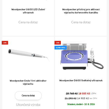
Woodpecker U600 LED Zubní
Woodpecker přístroj pro aktivaci
ultrazvuk
výplachu kořenového kanálku
Cena na dotaz
Cena na dotaz
-35%
-30%
SUPER CENA
Woodpecker D600 Světelný ultrazvuk
Woodpecker Endo 1 Irri aktivátor
výplachu
25 765 Kč
18 035 Kč
s DPH
Cena na dotaz
21 293 Kč
14 905 Kč
bez DPH
Ukončená výroba
Skladem, dodání - 10. 8. 2026