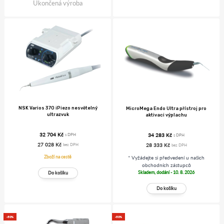
Ukončená výroba
NSK Varios 370 iPiezo nesvětelný
MicroMega Endo Ultra přístroj pro
ultrazvuk
aktivaci výplachu
32 704 Kč
34 283 Kč
s DPH
s DPH
27 028 Kč
28 333 Kč
bez DPH
bez DPH
Zboží na cestě
* Vyžádejte si předvedení u našich
obchodních zástupců
Skladem, dodání - 10. 8. 2026
-50%
-50%