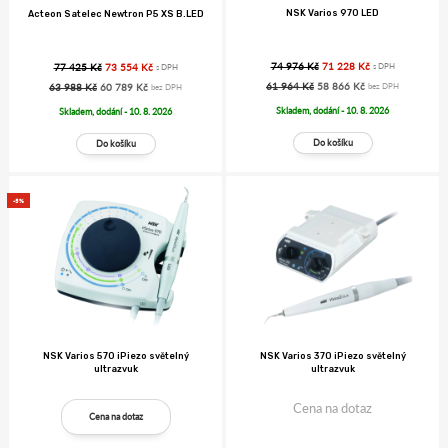
NSK Varios 970 LED
Acteon Satelec Newtron P5 XS B.LED
74 976 Kč
71 228 Kč
77 425 Kč
73 554 Kč
s DPH
s DPH
61 964 Kč
58 866 Kč
63 988 Kč
60 789 Kč
bez DPH
bez DPH
Skladem, dodání - 10. 8. 2026
Skladem, dodání - 10. 8. 2026
-5%
NSK Varios 570 iPiezo světelný
NSK Varios 370 iPiezo světelný
ultrazvuk
ultrazvuk
Cena na dotaz
Cena na dotaz