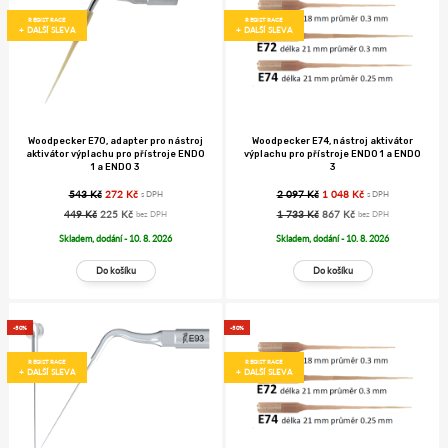
REGISTRACE
REGISTRACE
+ DALŠÍ SLEVA
+ DALŠÍ SLEVA
Woodpecker E70, adapter pro nástroj
Woodpecker E74, nástroj aktivátor
aktivátor výplachu pro přístroje ENDO
výplachu pro přístroje ENDO 1 a ENDO
1 a ENDO 3
3
543 Kč
272 Kč
2 097 Kč
1 048 Kč
s DPH
s DPH
449 Kč
225 Kč
1 733 Kč
867 Kč
bez DPH
bez DPH
Skladem, dodání - 10. 8. 2026
Skladem, dodání - 10. 8. 2026
-50%
-50%
REGISTRACE
REGISTRACE
+ DALŠÍ SLEVA
+ DALŠÍ SLEVA