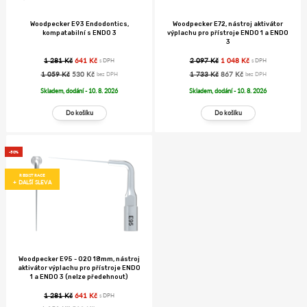
Woodpecker E93 Endodontics,
Woodpecker E72, nástroj aktivátor
kompatabilní s ENDO 3
výplachu pro přístroje ENDO 1 a ENDO
3
1 281 Kč
641 Kč
2 097 Kč
1 048 Kč
s DPH
s DPH
1 059 Kč
530 Kč
1 733 Kč
867 Kč
bez DPH
bez DPH
Skladem, dodání - 10. 8. 2026
Skladem, dodání - 10. 8. 2026
-50%
REGISTRACE
+ DALŠÍ SLEVA
Woodpecker E95 - 020 18mm, nástroj
aktivátor výplachu pro přístroje ENDO
1 a ENDO 3 (nelze předehnout)
1 281 Kč
641 Kč
s DPH