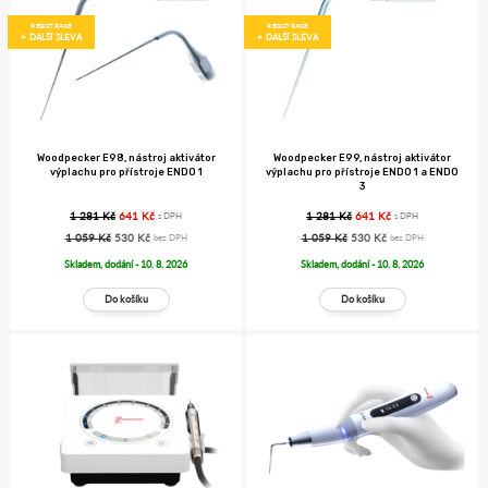
REGISTRACE
REGISTRACE
+ DALŠÍ SLEVA
+ DALŠÍ SLEVA
Woodpecker E98, nástroj aktivátor
Woodpecker E99, nástroj aktivátor
výplachu pro přístroje ENDO 1
výplachu pro přístroje ENDO 1 a ENDO
3
1 281 Kč
641 Kč
1 281 Kč
641 Kč
s DPH
s DPH
1 059 Kč
530 Kč
1 059 Kč
530 Kč
bez DPH
bez DPH
Skladem, dodání - 10. 8. 2026
Skladem, dodání - 10. 8. 2026