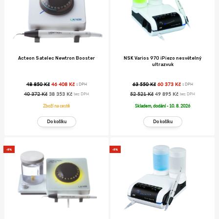
Acteon Satelec Newtron Booster
NSK Varios 970 iPiezo nesvětelný
ultrazvuk
48 850 Kč
46 408 Kč
63 550 Kč
60 373 Kč
s DPH
s DPH
40 372 Kč
38 353 Kč
52 521 Kč
49 895 Kč
bez DPH
bez DPH
Zboží na cestě
Skladem, dodání - 10. 8. 2026
-5%
-5%