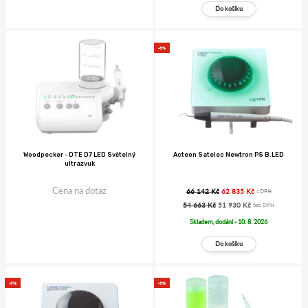
-5%
Woodpecker - DTE D7 LED Světelný
Acteon Satelec Newtron P5 B.LED
ultrazvuk
Cena na dotaz
66 142 Kč
62 835 Kč
s DPH
54 663 Kč
51 930 Kč
bez DPH
Skladem, dodání - 10. 8. 2026
-5%
-5%