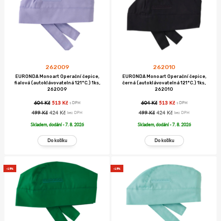
262009
262010
EURONDA Monoart Operační čepice,
EURONDA Monoart Operační čepice,
fialová (autoklávovatelná 121°C.) 1ks,
černá (autoklávovatelná 121°C.) 1ks,
262009
262010
604 Kč
513 Kč
604 Kč
513 Kč
s DPH
s DPH
499 Kč
424 Kč
499 Kč
424 Kč
bez DPH
bez DPH
Skladem, dodání - 7. 8. 2026
Skladem, dodání - 7. 8. 2026
-15%
-15%