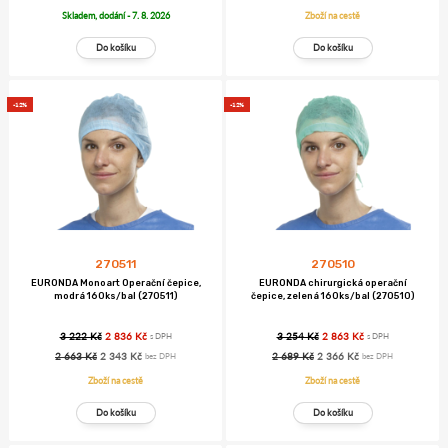
Skladem, dodání - 7. 8. 2026
Zboží na cestě
-12%
-12%
270511
270510
EURONDA Monoart Operační čepice,
EURONDA chirurgická operační
modrá 160ks/bal (270511)
čepice, zelená 160ks/bal (270510)
3 222 Kč
2 836 Kč
3 254 Kč
2 863 Kč
s DPH
s DPH
2 663 Kč
2 343 Kč
2 689 Kč
2 366 Kč
bez DPH
bez DPH
Zboží na cestě
Zboží na cestě