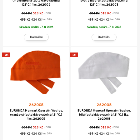
tmavě modrá (autoklávovatelná
světle modrá (autoklávovatelná
121°C.) 1ks, 262006
121°C.) 1ks, 262003
604 Kč
513 Kč
604 Kč
513 Kč
s DPH
s DPH
499 Kč
424 Kč
499 Kč
424 Kč
bez DPH
bez DPH
Skladem, dodání - 7. 8. 2026
Skladem, dodání - 7. 8. 2026
-15%
-15%
262005
262008
EURONDA Monoart Operační čepice,
EURONDA Monoart Operační čepice,
oranžová (autoklávovatelná 121°C.)
bílá (autoklávovatelná 121°C.) 1ks,
1ks, 262005
262008
604 Kč
513 Kč
604 Kč
513 Kč
s DPH
s DPH
499 Kč
424 Kč
499 Kč
424 Kč
bez DPH
bez DPH