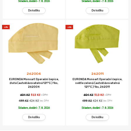
Skladem, dodání - 7. 8. 2026
Skladem, dodání - 7. 8. 2026
-15%
-15%
262004
262011
EURONDA Monoart Operační čepice,
EURONDA Monoart Operační čepice,
žlutá (autoklávovatelná 121°C.) 1ks,
světle zelená (autoklávovatelná
262004
121°C.) 1ks, 262011
604 Kč
513 Kč
604 Kč
513 Kč
s DPH
s DPH
499 Kč
424 Kč
499 Kč
424 Kč
bez DPH
bez DPH
Skladem, dodání - 7. 8. 2026
Skladem, dodání - 7. 8. 2026