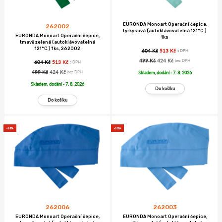
EURONDA Monoart Operační čepice,
262002
tyrkysová (autoklávovatelná 121°C.)
EURONDA Monoart Operační čepice,
1ks
tmavě zelená (autoklávovatelná
121°C.) 1ks, 262002
604 Kč
513 Kč
s DPH
499 Kč
424 Kč
bez DPH
604 Kč
513 Kč
s DPH
499 Kč
424 Kč
bez DPH
Skladem, dodání - 7. 8. 2026
Skladem, dodání - 7. 8. 2026
-15%
-15%
262006
262003
EURONDA Monoart Operační čepice,
EURONDA Monoart Operační čepice,