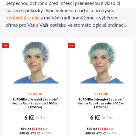
bezpečnou ochranu před infekcí přenesenou z vlasů či
částeček pokožky. Jsou velmi komfortní a prodyšné.
Kontaktujte nás
a my Vám rádi pomůžeme s výběrem
přímo pro Vás a Vaší potřebu ve stomatologické ordinaci.
-3%
-3%
270506
270505
EURONDA chirurgická operační
EURONDA chirurgická operační
čepice Round cap modrá 100ks
čepice Round cap zelená 100ks
(270506)
(270505)
6 Kč
6 Kč
za 1 ks
za 1 ks
593 Kč
575 Kč
593 Kč
575 Kč
s DPH
s DPH
490 Kč
475 Kč
490 Kč
475 Kč
bez DPH
bez DPH