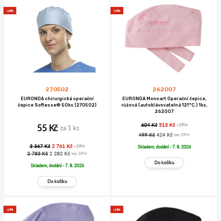
-18%
-15%
262007
270502
EURONDA Monoart Operační čepice,
EURONDA chirurgická operační
růžová (autoklávovatelná 121°C.) 1ks,
čepice Softesse® 50ks (270502)
262007
604 Kč
513 Kč
s DPH
55 Kč
za 1 ks
499 Kč
424 Kč
bez DPH
3 367 Kč
2 761 Kč
Skladem, dodání - 7. 8. 2026
s DPH
2 783 Kč
2 282 Kč
bez DPH
Skladem, dodání - 7. 8. 2026
-15%
-15%