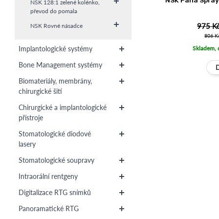
NSK Pana Spray
NSK 128:1 zelené kolénko,
převod do pomala
975 K
NSK Rovné násadce
806 K
Implantologické systémy
Skladem, 
Bone Management systémy
Biomateriály, membrány,
chirurgické šití
Chirurgické a implantologické
přístroje
Stomatologické diodové
lasery
Stomatologické soupravy
Intraorální rentgeny
Digitalizace RTG snímků
Panoramatické RTG