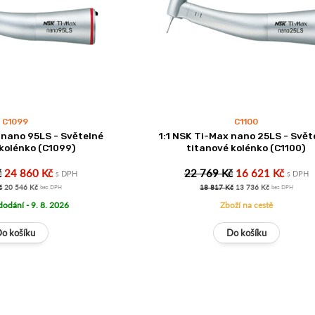
C1099
C1100
 nano 95LS - Světelné
1:1 NSK Ti-Max nano 25LS - Svět
 kolénko (C1099)
titanové kolénko (C1100)
č
24 860 Kč
22 769 Kč
16 621 Kč
s DPH
s DPH
č
20 546 Kč
18 817 Kč
13 736 Kč
bez DPH
bez DPH
dodání - 9. 8. 2026
Zboží na cestě