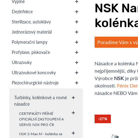
Výplně
NSK Nan
Dezinfekce
kolénk
Sterilizace, autoklávy
Jednorázový materiál
Poradíme Vám s v
Polymerační lampy
Profylaxe, pískovače
Ultrazvuky
Násadce a kolénka 
nejpříjemnější, díky
Ultrazvukové koncovky
Výrobce
NSK
je prů
Piezochirurgické nástroje
okolností.
Fénix Den
násadce NEBO Vám p
Turbínky, kolénkové a rovné
násadce
CERTIFIKÁTY PŘÍMÉ
-27%
OFICIÁLNÍ ZASTOUPENÍ A
SERVIS NSK PRO ČR
NSK S-Max M - kolénka se