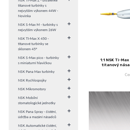
NSK Ti-Max Z - ultralehké
titanové turbínky s
nejvyšším výkonem 44W -
Novinka
NSK S-Max M - turbínky s
nejvyšším výkonem 26W
NSK TI-Max X 450 -
titanové turbínky se
sklonem 45°
NSK S-Max pico - turbínky
1:1 NSK Ti-Max
s miniaturní hlavičkou
titanový nása
NSK Pana Max turbínky
Ce
NSK Rychlospojky
NSK Mikromotory
NSK Mobilní
stomatologické jednotky
NSK Pana Spray - čistění,
údržba a mazání násadců
NSK Automatické čistění,