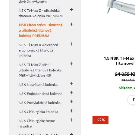
skvělým výkonem
NSK Ti-Max Z - ultralehká
titanová kolénka PREMIUM
NSK Nano series - zkrácená
a ultralehká titanová
kolénka PREMIUM
NSK Ti-Max X Advanced -
ergonomická titanová
kolénka
1:5 NSK Ti-Max
titanové
NSK Ti-Max Z 45°L -
ultralehká titanová kolénka
34 055 K
PREMIUM sklon 45°
28 145 K
NSK Nesvětelná kolénka
Skladem, 
NSK Endodontická kolénka
NSK Profylaktická kolénka
NSK Chirurgická kolénka
-27%
NSK Chirurgické rovné
násadce