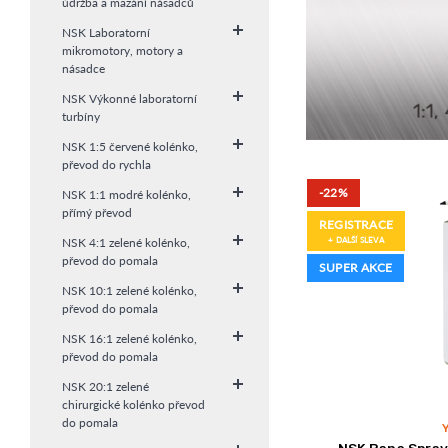
údržba a mazání násadců
NSK Laboratorní
mikromotory, motory a
násadce
NSK Výkonné laboratorní
turbíny
NSK 1:5 červené kolénko,
převod do rychla
-22%
NSK 1:1 modré kolénko,
přímý převod
REGISTRACE
+ DALŠÍ SLEVA
NSK 4:1 zelené kolénko,
převod do pomala
SUPER AKCE
NSK 10:1 zelené kolénko,
převod do pomala
NSK 16:1 zelené kolénko,
převod do pomala
NSK 20:1 zelené
chirurgické kolénko převod
do pomala