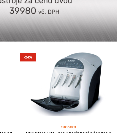
-24%
S103001