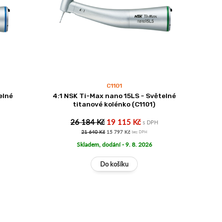
C1101
elné
4:1 NSK Ti-Max nano 15LS - Světelné
titanové kolénko (C1101)
26 184 Kč
19 115 Kč
s DPH
21 640 Kč
15 797 Kč
bez DPH
Skladem, dodání - 9. 8. 2026