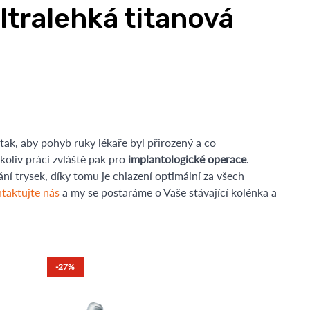
ltralehká titanová
tak, aby pohyb ruky lékaře byl přirozený a co
koliv práci zvláště pak pro
implantologické operace
.
í trysek, díky tomu je chlazení optimální za všech
taktujte nás
a my se postaráme o Vaše stávající kolénka a
-27%