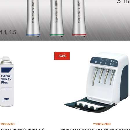
-24%
Y900630
Y1002788