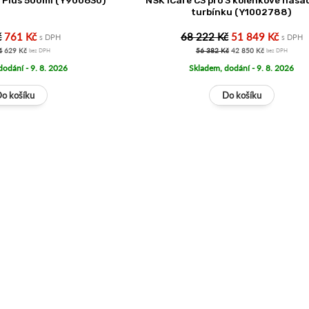
 Plus 500ml (Y900630)
NSK iCare C3 pro 3 kolénkové násad
turbínku (Y1002788)
č
761 Kč
68 222 Kč
51 849 Kč
s DPH
s DPH
č
629 Kč
56 382 Kč
42 850 Kč
bez DPH
bez DPH
dodání - 9. 8. 2026
Skladem, dodání - 9. 8. 2026