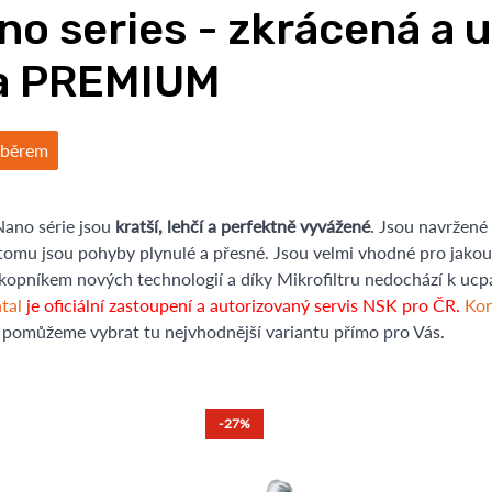
o series - zkrácená a u
a PREMIUM
ýběrem
Nano série jsou
kratší, lehčí a perfektně vyvážené
. Jsou navržené 
 tomu jsou pohyby plynulé a přesné. Jsou velmi vhodné pro jakou
kopníkem nových technologií a díky Mikrofiltru nedochází k ucpán
tal
je oficiální zastoupení a autorizovaný servis NSK pro ČR.
Kon
omůžeme vybrat tu nejvhodnější variantu přímo pro Vás.
-27%