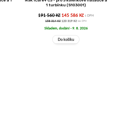
ce a 1
NSK iCare+ C3 - pro 3 kolénkové násadce a
1 turbínku (S103001)
191 560 Kč
145 586 Kč
s DPH
158 314 Kč
120 319 Kč
bez DPH
Skladem, dodání - 9. 8. 2026