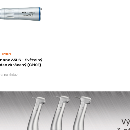
C1101
 nano 65LS - Světelný
dec zkrácený (C1101)
na na dotaz