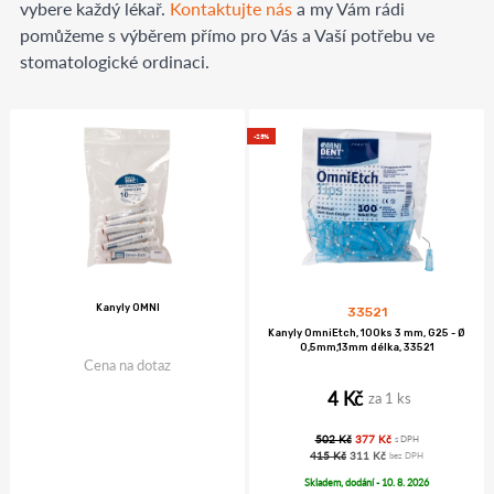
vybere každý lékař.
Kontaktujte nás
a my Vám rádi
pomůžeme s výběrem přímo pro Vás a Vaší potřebu ve
stomatologické ordinaci.
-25%
Kanyly OMNI
33521
Kanyly OmniEtch, 100ks 3 mm, G25 - Ø
0,5mm,13mm délka, 33521
Cena na dotaz
4 Kč
za 1 ks
502 Kč
377 Kč
s DPH
415 Kč
311 Kč
bez DPH
Skladem, dodání - 10. 8. 2026