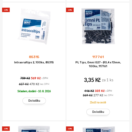
-25%
-25%
85315
117761
Intraoraltips 2, 100ks, 85315
PL Tips, Omni G27 - Ø0,4 x 13mm,
100ks, 117761
759 Kč
569 Kč
s DPH
3,35 Kč
za 1 ks
627 Kč
470 Kč
bez DPH
446 Kč
335 Kč
Skladem, dodání - 10. 8. 2026
s DPH
369 Kč
277 Kč
bez DPH
Zboží na cestě
-25%
-25%