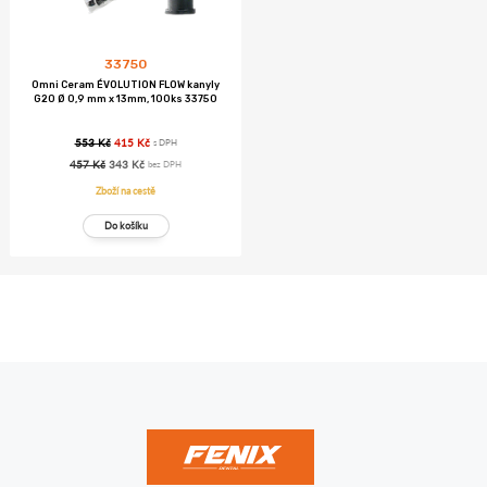
33750
Omni Ceram ÉVOLUTION FLOW kanyly
G20 Ø 0,9 mm x 13mm, 100ks 33750
553 Kč
415 Kč
s DPH
457 Kč
343 Kč
bez DPH
Zboží na cestě