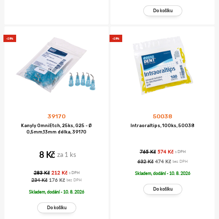
-25%
-25%
39170
50038
Kanyly OmniEtch, 25ks, G25 - Ø
Intraoraltips, 100ks, 50038
0,5mm,13mm délka, 39170
765 Kč
574 Kč
8 Kč
s DPH
za 1 ks
632 Kč
474 Kč
bez DPH
283 Kč
212 Kč
s DPH
Skladem, dodání - 10. 8. 2026
234 Kč
176 Kč
bez DPH
Skladem, dodání - 10. 8. 2026