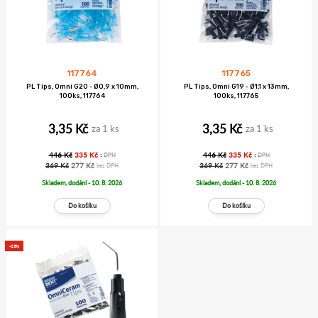
117764
117765
PL Tips, Omni G20 - Ø0,9 x 10mm,
PL Tips, Omni G19 - Ø1,1 x 13mm,
100ks, 117764
100ks, 117765
3,35 Kč
3,35 Kč
za 1 ks
za 1 ks
446 Kč
335 Kč
446 Kč
335 Kč
s DPH
s DPH
369 Kč
277 Kč
369 Kč
277 Kč
bez DPH
bez DPH
Skladem, dodání - 10. 8. 2026
Skladem, dodání - 10. 8. 2026
-25%