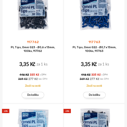
117762
117763
PL Tips, Omni G23 - Ø0,6 x 13mm,
PL Tips, Omni G22 - Ø0,7 x 13mm,
100ks, 117762
100ks, 117763
3,35 Kč
3,35 Kč
za 1 ks
za 1 ks
446 Kč
335 Kč
446 Kč
335 Kč
s DPH
s DPH
369 Kč
277 Kč
369 Kč
277 Kč
bez DPH
bez DPH
Zboží na cestě
Zboží na cestě
-25%
-25%