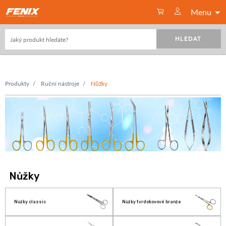
Menu
HLEDAT
Produkty
Ruční nástroje
Nůžky
Nůžky
Nůžky classic
Nůžky tvrdokovové branže