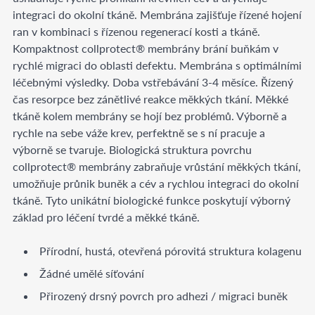
integraci do okolní tkáně. Membrána zajišťuje řízené hojení
ran v kombinaci s řízenou regenerací kosti a tkáně.
Kompaktnost collprotect® membrány brání buňkám v
rychlé migraci do oblasti defektu. Membrána s optimálními
léčebnými výsledky. Doba vstřebávání 3-4 měsíce. Řízený
čas resorpce bez zánětlivé reakce měkkých tkání. Měkké
tkáně kolem membrány se hojí bez problémů. Výborně a
rychle na sebe váže krev, perfektně se s ní pracuje a
výborně se tvaruje. Biologická struktura povrchu
collprotect® membrány zabraňuje vrůstání měkkých tkání,
umožňuje průnik buněk a cév a rychlou integraci do okolní
tkáně. Tyto unikátní biologické funkce poskytují výborný
základ pro léčení tvrdé a měkké tkáně.
Přírodní, hustá, otevřená pórovitá struktura kolagenu
Žádné umělé síťování
Přirozený drsný povrch pro adhezi / migraci buněk