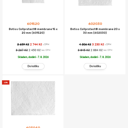
601520
602030
Botiss Collprotect® membrane 15 x
Botiss Collprotect® membrane 20 x
20 mm (601520)
30 mm (602030)
3 659 Kč
2 744 Kč
4 306 Kč
3 230 Kč
s DPH
s DPH
3 267 Kč
2 450 Kč
3 845 Kč
2 884 Kč
bez DPH
bez DPH
Skladem, dodání - 7. 8. 2026
Skladem, dodání - 7. 8. 2026
-25%
603040