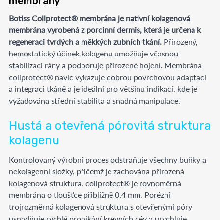
membrány
Botiss Collprotect® membrána je nativní kolagenová
membrána vyrobená z porcinní dermis, která je určena k
regeneraci tvrdých a měkkých zubních tkání.
Přirozený,
hemostatický účinek kolagenu umožňuje včasnou
stabilizaci rány a podporuje přirozené hojení. Membrána
collprotect® navíc vykazuje dobrou povrchovou adaptaci
a integraci tkáně a je ideální pro většinu indikací, kde je
vyžadována střední stabilita a snadná manipulace.
Hustá a otevřená pórovitá struktura
kolagenu
Kontrolovaný výrobní proces odstraňuje všechny buňky a
nekolagenní složky, přičemž je zachována přirozená
kolagenová struktura. collprotect® je rovnoměrná
membrána o tloušťce přibližně 0,4 mm. Porézní
trojrozměrná kolagenová struktura s otevřenými póry
usnadňuje rychlé pronikání krevních cév a urychluje