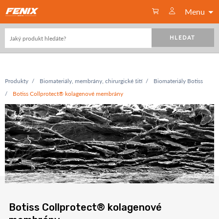
Menu
HLEDAT
Produkty
Biomateriály, membrány, chirurgické šití
Biomateriály Botiss
Botiss Collprotect® kolagenové membrány
Botiss Collprotect® kolagenové