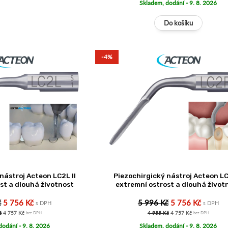
Skladem, dodání - 9. 8. 2026
-4%
nástroj Acteon LC2L II
Piezochirgický nástroj Acteon LC
st a dlouhá životnost
extremní ostrost a dlouhá život
č
5 756 Kč
5 996 Kč
5 756 Kč
s DPH
s DPH
č
4 757 Kč
4 955 Kč
4 757 Kč
bez DPH
bez DPH
dodání - 9. 8. 2026
Skladem, dodání - 9. 8. 2026