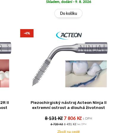
Skladem, dodání - 9. 8. 2026
-4%
2R II
Piezochirgický nástroj Acteon Ninja II
nost
extremní ostrost a dlouhá životnost
8 131 Kč
7 806 Kč
s DPH
6 720 Kč
6 451 Kč
bez DPH
Zboží na cestě