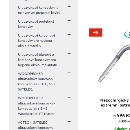
Ultrazvukové koncovky na
neinvazivní preparaci kavity
Ultrazvukové protetické
koncovky
-4%
Ultrazvukové karbonové
koncovky pro hygienu
okolo protetiky
Ultrazvukové titanové a
karbonové koncovky pro
hygienu okolo implantátů
WOODPECKER
ultrazvukové koncovky -
kompatibilní s DTE, NSK,
SATELEC,
WOODPECKER
Piezochirgický 
ultrazvukové koncovky -
extremní ostro
kompatibilní s EMS,
Woodpecker, PT Master
5 996 K
4 955 K
ACTEON SATELEC
ultrazvukové koncovky -
Skladem, 