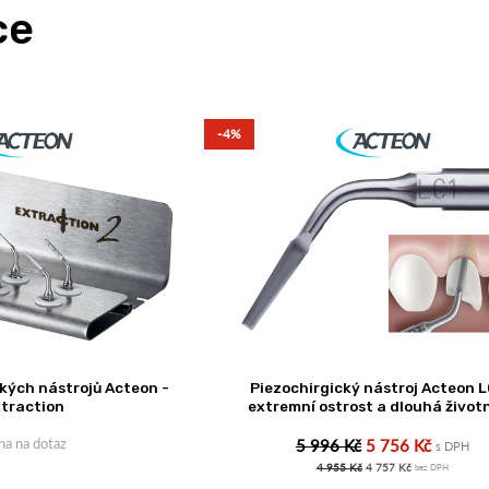
ce
-4%
ckých nástrojů Acteon -
Piezochirgický nástroj Acteon LC
traction
extremní ostrost a dlouhá život
na na dotaz
5 996 Kč
5 756 Kč
s DPH
4 955 Kč
4 757 Kč
bez DPH