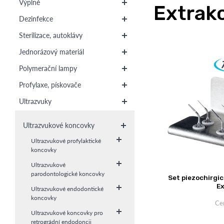
Výplně
Extrak
Dezinfekce
Sterilizace, autoklávy
Jednorázový materiál
Polymerační lampy
Profylaxe, pískovače
Ultrazvuky
Ultrazvukové koncovky
Ultrazvukové profylaktické
koncovky
Ultrazvukové
parodontologické koncovky
Set piezochirgi
Ex
Ultrazvukové endodontické
koncovky
Ce
Ultrazvukové koncovky pro
retrográdní endodoncii