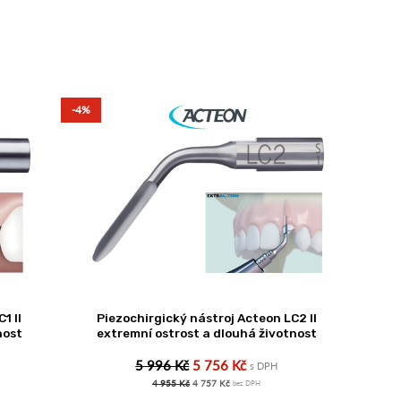
-4%
1 II
Piezochirgický nástroj Acteon LC2 II
nost
extremní ostrost a dlouhá životnost
5 996 Kč
5 756 Kč
s DPH
4 955 Kč
4 757 Kč
bez DPH