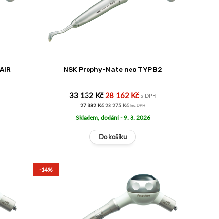
AIR
NSK Prophy-Mate neo TYP B2
33 132 Kč
28 162 Kč
s DPH
27 382 Kč
23 275 Kč
bez DPH
Skladem, dodání - 9. 8. 2026
-14%