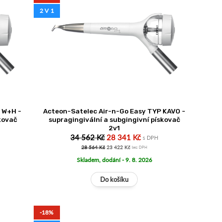
2 V 1
 W+H -
Acteon-Satelec Air-n-Go Easy TYP KAVO -
skovač
supragingivální a subgingivní pískovač
2v1
34 562 Kč
28 341 Kč
s DPH
28 564 Kč
23 422 Kč
bez DPH
Skladem, dodání - 9. 8. 2026
-18%