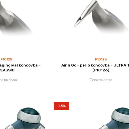
F10125
F10126
ragingival koncovka -
Air n Go - perio koncovka - ULTRA
CLASSIC
(F10126)
na na dotaz
Cena na dotaz
-15%