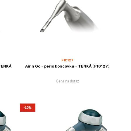
F10127
 TENKÁ
Air n Go - perio koncovka - TENKÁ (F10127)
Cena na dotaz
-15%