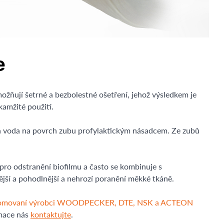
e
ožňují šetrné a bezbolestné ošetření, jehož výsledkem je
kamžité použití.
 a voda na povrch zubu profylaktickým násadcem. Ze zubů
ro odstranění biofilmu a často se kombinuje s
ší a pohodlnější a nehrozí poranění měkké tkáně.
ou renomovaní výrobci WOODPECKER, DTE, NSK a ACTEON
rmace nás
kontaktujte
.