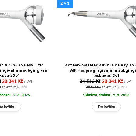
2 V 1
c Air-n-Go Easy TYP
Acteon-Satelec Air-n-Go Easy TY
ingivální a subgingivní
AIR - supragingivální a subging
skovač 2v1
pískovač 2v1
č
28 341 Kč
34 562 Kč
28 341 Kč
s DPH
s DPH
č
23 422 Kč
28 564 Kč
23 422 Kč
bez DPH
bez DPH
dodání - 9. 8. 2026
Skladem, dodání - 9. 8. 2026