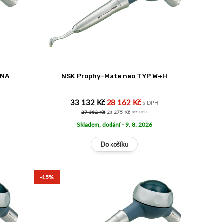
ONA
NSK Prophy-Mate neo TYP W+H
33 132 Kč
28 162 Kč
s DPH
27 382 Kč
23 275 Kč
bez DPH
Skladem, dodání - 9. 8. 2026
-15%