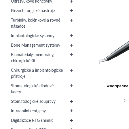
Ultrazvukové koncovky
Piezochirurgické nástroje
Turbínky, kolénkové a rovné
násadce
Implantologické systémy
Bone Management systémy
Biomateriály, membrány,
chirurgické šití
Chirurgické a implantologické
přístroje
Stomatologické diodové
Woodpecker
lasery
Ce
Stomatologické soupravy
Intraorální rentgeny
Digitalizace RTG snímků