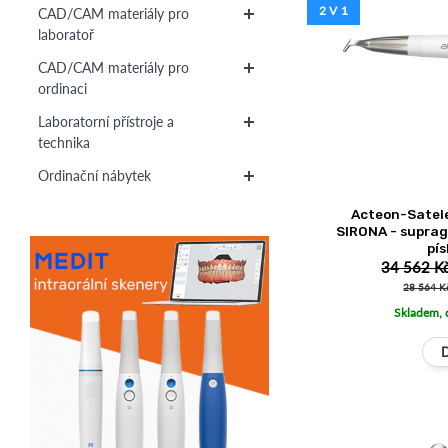
2 V 1
CAD/CAM materiály pro
laboratoř
CAD/CAM materiály pro
ordinaci
Laboratorní přístroje a
technika
Ordinační nábytek
Acteon-Satele
SIRONA - suprag
pí
34 562 K
28 564 K
Skladem, 