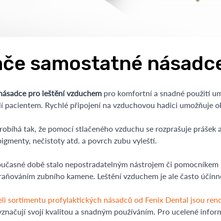
ače samostatné násadc
 násadce pro leštění vzduchem
pro komfortní a snadné použití
um
dlí pacientem.
Rychlé připojení na vzduchovou hadici umožňuje o
robíhá tak, že pomocí stlačeného vzduchu se rozprašuje prášek
pigmenty, nečistoty atd. a povrch zubu vyleští.
současné době stalo nepostradatelným nástrojem či pomocníkem p
aňováním zubního kamene. Leštění vzduchem je ale často účinněj
teli sortimentu profylaktických násadců od Fenix Dental js
vyznačují svojí kvalitou a snadným používáním. Pro ucelené info