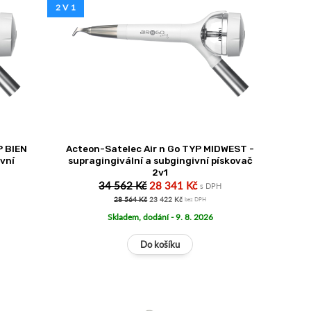
2 V 1
P BIEN
Acteon-Satelec Air n Go TYP MIDWEST -
ivní
supragingivální a subgingivní pískovač
2v1
34 562 Kč
28 341 Kč
s DPH
28 564 Kč
23 422 Kč
bez DPH
Skladem, dodání - 9. 8. 2026