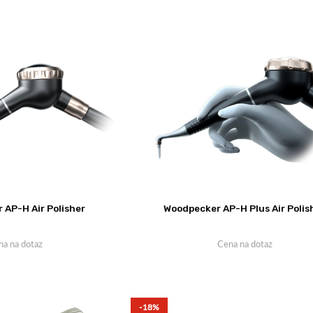
 AP-H Air Polisher
Woodpecker AP-H Plus Air Polis
na na dotaz
Cena na dotaz
-18%