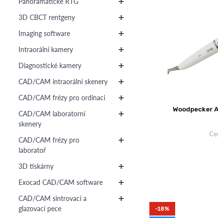
Panoramatické RTG
3D CBCT rentgeny
Imaging software
Intraorální kamery
Diagnostické kamery
CAD/CAM intraorální skenery
CAD/CAM frézy pro ordinaci
Woodpecker A
CAD/CAM laboratorní
skenery
Ce
CAD/CAM frézy pro
laboratoř
3D tiskárny
Exocad CAD/CAM software
CAD/CAM sintrovací a
glazovací pece
-18%