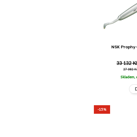
NSK Prophy
33 132 K
27 382 K
Skladem, 
-15%