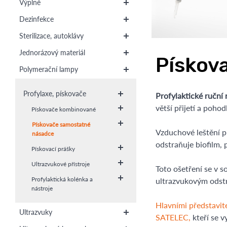
Výplně
Dezinfekce
Sterilizace, autoklávy
Jednorázový materiál
Pískov
Polymerační lampy
Profylaxe, pískovače
Profylaktické ruční
větší přijetí a poho
Pískovače kombinované
Pískovače samostatné
Vzduchové leštění p
násadce
odstraňuje biofilm, 
Pískovací prášky
Ultrazvukové přístroje
Toto ošetření se v 
Profylaktická kolénka a
ultrazvukovým odstr
nástroje
Hlavními představi
Ultrazvuky
SATELEC,
kteří se 