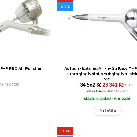
2 V 1
P-P PRO Air Polisher
Acteon-Satelec Air-n-Go Easy TYP
supragingivální a subgingivní pí
2v1
na na dotaz
34 562 Kč
28 341 Kč
s DPH
28 564 Kč
23 422 Kč
bez DPH
Skladem, dodání - 9. 8. 2026
-18%