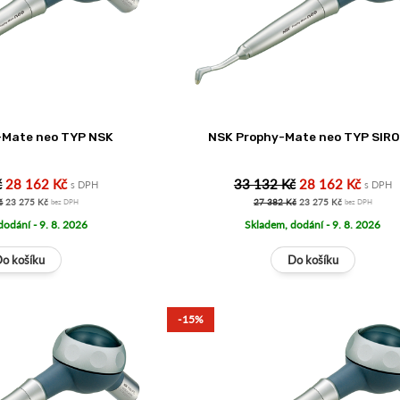
-Mate neo TYP NSK
NSK Prophy-Mate neo TYP SIR
č
28 162 Kč
33 132 Kč
28 162 Kč
s DPH
s DPH
č
23 275 Kč
27 382 Kč
23 275 Kč
bez DPH
bez DPH
dodání - 9. 8. 2026
Skladem, dodání - 9. 8. 2026
-15%