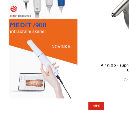
Air n Go - sup
Ce
-15%