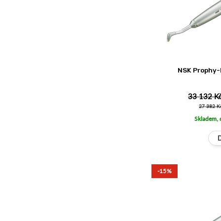
NSK Prophy-
33 132 K
27 382 K
Skladem, 
-15%