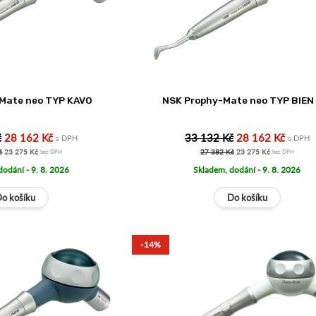
Mate neo TYP KAVO
NSK Prophy-Mate neo TYP BIEN 
č
28 162 Kč
33 132 Kč
28 162 Kč
s DPH
s DPH
č
23 275 Kč
27 382 Kč
23 275 Kč
bez DPH
bez DPH
dodání - 9. 8. 2026
Skladem, dodání - 9. 8. 2026
-14%