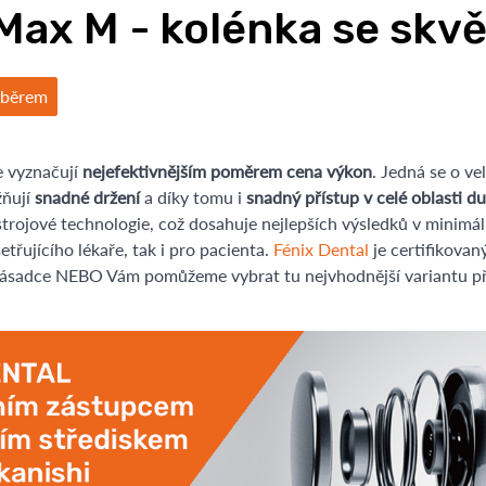
Max M - kolénka se sk
ýběrem
 vyznačují
nejefektivnějším poměrem cena výkon
. Jedná se o ve
žňují
snadné držení
a díky tomu i
snadný přístup v celé oblasti du
strojové technologie, což dosahuje nejlepších výsledků v minimál
etřujícího lékaře, tak i pro pacienta.
Fénix Dental
je certifikovan
 násadce NEBO Vám pomůžeme vybrat tu nejvhodnější variantu př