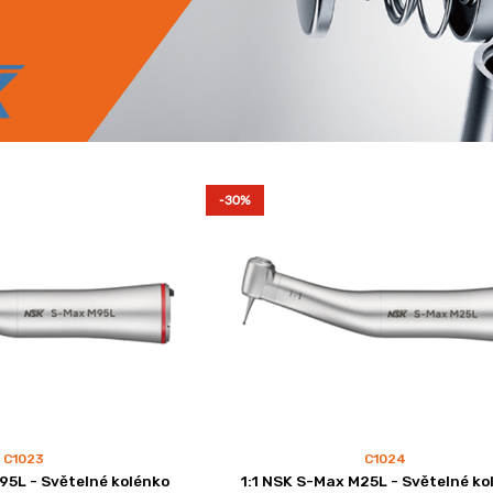
-30%
C1023
C1024
95L - Světelné kolénko
1:1 NSK S-Max M25L - Světelné ko