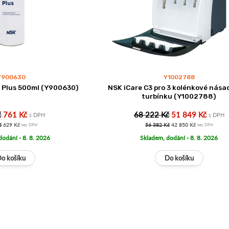
Y900630
Y1002788
 Plus 500ml (Y900630)
NSK iCare C3 pro 3 kolénkové násad
turbínku (Y1002788)
č
761 Kč
68 222 Kč
51 849 Kč
s DPH
s DPH
č
629 Kč
56 382 Kč
42 850 Kč
bez DPH
bez DPH
dodání - 8. 8. 2026
Skladem, dodání - 8. 8. 2026