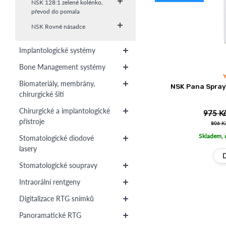
NSK 128:1 zelené kolénko,
převod do pomala
NSK Rovné násadce
Implantologické systémy
Bone Management systémy
Biomateriály, membrány,
NSK Pana Spray
chirurgické šití
Chirurgické a implantologické
975 K
přístroje
806 K
Skladem, 
Stomatologické diodové
lasery
Stomatologické soupravy
Intraorální rentgeny
Digitalizace RTG snímků
Panoramatické RTG