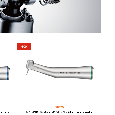
-30%
C1025
lénko
4:1 NSK S-Max M15L - Světelné kolénko