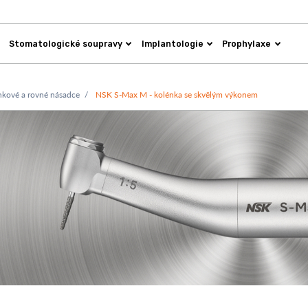
Stomatologické soupravy
Implantologie
Prophylaxe
nkové a rovné násadce
NSK S-Max M - kolénka se skvělým výkonem