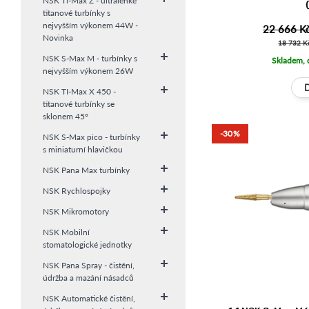
NSK Ti-Max Z - ultralehké
titanové turbínky s
nejvyšším výkonem 44W -
22 666 K
Novinka
18 732 K
NSK S-Max M - turbínky s
Skladem, 
nejvyšším výkonem 26W
NSK TI-Max X 450 -
titanové turbínky se
sklonem 45°
-30%
NSK S-Max pico - turbínky
s miniaturní hlavičkou
NSK Pana Max turbínky
NSK Rychlospojky
NSK Mikromotory
NSK Mobilní
stomatologické jednotky
NSK Pana Spray - čistění,
údržba a mazání násadců
NSK Automatické čistění,