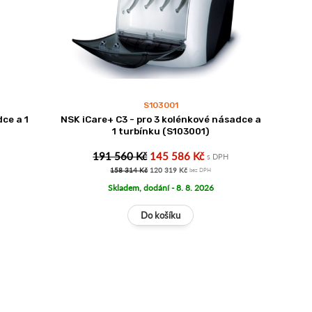
S103001
ce a 1
NSK iCare+ C3 - pro 3 kolénkové násadce a
1 turbínku (S103001)
191 560 Kč
145 586 Kč
s DPH
158 314 Kč
120 319 Kč
bez DPH
Skladem, dodání - 8. 8. 2026