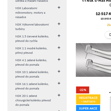
1:1 NSK S-Max M
údržba a mazání násadců
NSK Laboratorní
mikromotory, motory a
12 517 K
násadce
10 345 
NSK Výkonné laboratorní
Zb
turbíny
NSK 1:5 červené kolénko,
převod do rychla
NSK 1:1 modré kolénko,
přímý převod
NSK 4:1 zelené kolénko,
převod do pomala
NSK 10:1 zelené kolénko,
převod do pomala
NSK 16:1 zelené kolénko,
převod do pomala
-22%
NSK 20:1 zelené
REGISTRACE
chirurgické kolénko převod
+ DALŠÍ SLEVA
do pomala
SUPER AKCE