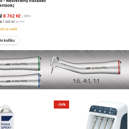
65 - Nesvětelný násadec
(H1008)
č
8 762 Kč
s DPH
Kč
7 242 Kč
bez DPH
oží na cestě
-24%