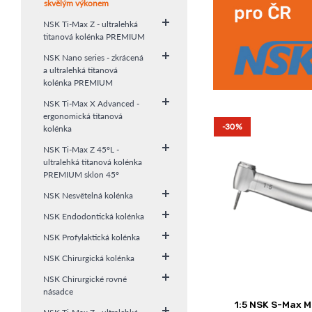
skvělým výkonem
NSK Ti-Max Z - ultralehká
titanová kolénka PREMIUM
NSK Nano series - zkrácená
a ultralehká titanová
kolénka PREMIUM
NSK Ti-Max X Advanced -
ergonomická titanová
-30%
kolénka
NSK Ti-Max Z 45°L -
ultralehká titanová kolénka
PREMIUM sklon 45°
NSK Nesvětelná kolénka
NSK Endodontická kolénka
NSK Profylaktická kolénka
NSK Chirurgická kolénka
NSK Chirurgické rovné
násadce
1:5 NSK S-Max M