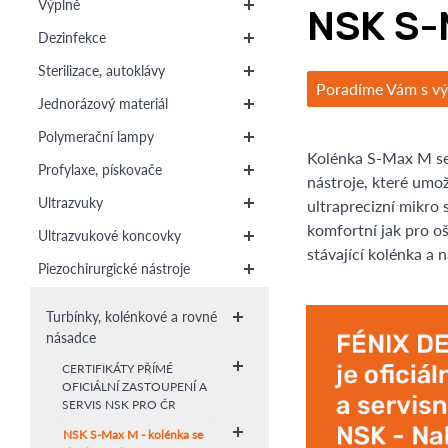
Výplně
NSK S-
Dezinfekce
Sterilizace, autoklávy
Poradíme Vám s v
Jednorázový materiál
Polymerační lampy
Kolénka S-Max M se
Profylaxe, pískovače
nástroje, které umo
Ultrazvuky
ultraprecizní mikro 
komfortní jak pro oš
Ultrazvukové koncovky
stávající kolénka a
Piezochirurgické nástroje
Turbínky, kolénkové a rovné
násadce
CERTIFIKÁTY PŘÍMÉ
OFICIÁLNÍ ZASTOUPENÍ A
SERVIS NSK PRO ČR
NSK S-Max M - kolénka se