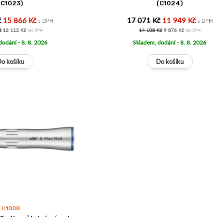
(C1023)
(C1024)
č
15 866 Kč
17 071 Kč
11 949 Kč
s DPH
s DPH
č
13 112 Kč
14 108 Kč
9 876 Kč
bez DPH
bez DPH
dodání - 8. 8. 2026
Skladem, dodání - 8. 8. 2026
H1008