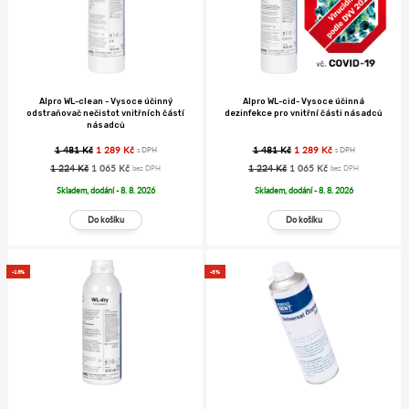
Alpro WL-cid- Vysoce účinná
Alpro WL-clean - Vysoce účinný
dezinfekce pro vnitřní části násadců
odstraňovač nečistot vnitřních částí
násadců
1 481 Kč
1 289 Kč
1 481 Kč
1 289 Kč
s DPH
s DPH
1 224 Kč
1 065 Kč
1 224 Kč
1 065 Kč
bez DPH
bez DPH
Skladem, dodání - 8. 8. 2026
Skladem, dodání - 8. 8. 2026
-13%
-3%