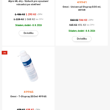
Alpro WL-dry - Vzduch pro vysušení
49941
násadců po ošetření
Omni - Universal Olspray 500 ml,
49941
1 486 Kč
1 293 Kč
s DPH
1 228 Kč
1 068 Kč
bez DPH
563 Kč
546 Kč
s DPH
465 Kč
451 Kč
Skladem, dodání - 8. 8. 2026
bez DPH
Skladem, dodání - 8. 8. 2026
-3%
49965
Omni - T-Olspray 250ml 49965
658 Kč
638 Kč
s DPH